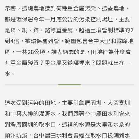
示著，這塊農地遭到何種重金屬污染。這些農地，
都是環保署今年一月底公告的污染控制場址，主要
是鎳、銅、鋅、鉻等重金屬，超過土壤管制標準的2
到4倍，被環保署列管，範圍包含台中大里和霧峰地
區，一共28公頃，讓人納悶的是，田地裡為什麼會
有重金屬殘留？重金屬又從哪裡來？問題就出在─
水。
這次受到污染的田地，主要引詹厝園圳、大突寮圳
和中興大排的灌溉水，我們跟著台中農田水利會來
到詹厝園圳的取水口，這裡的水源是大里溪水系的
頭汴坑溪，台中農田水利會曾經在取水口檢測到水