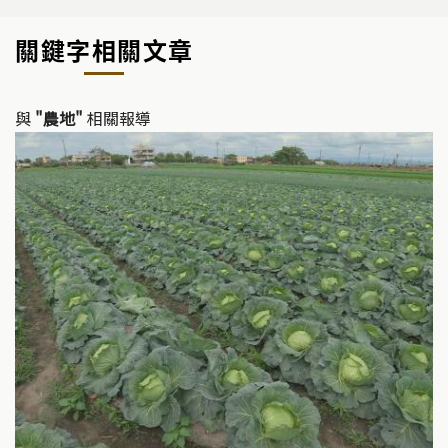
y
e
關鍵字相關文章
Li
b
n
o
k
o
與
"農地"
相關報導
k