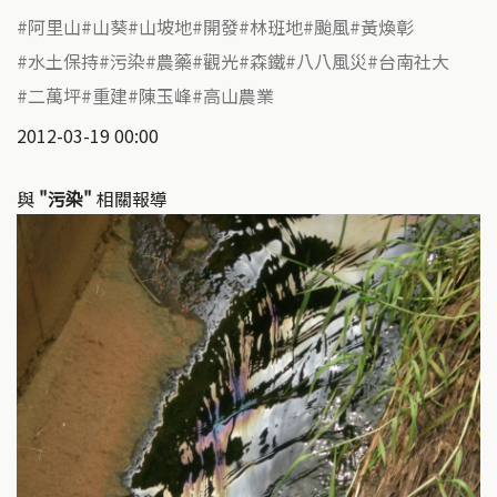
阿里山
山葵
山坡地
開發
林班地
颱風
黃煥彰
水土保持
污染
農藥
觀光
森鐵
八八風災
台南社大
二萬坪
重建
陳玉峰
高山農業
2012-03-19 00:00
與
"污染"
相關報導