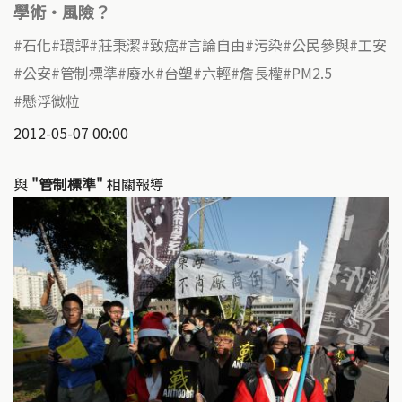
學術‧風險？
石化
環評
莊秉潔
致癌
言論自由
污染
公民參與
工安
公安
管制標準
廢水
台塑
六輕
詹長權
PM2.5
懸浮微粒
2012-05-07 00:00
與
"管制標準"
相關報導