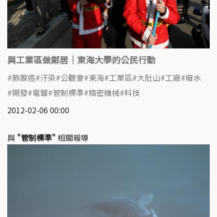
與工業區做鄰居｜東海大學的公民行動
肺腺癌
汙染
公聽會
東海
工業區
大肚山
工廠
廢水
開發
電鍍
管制標準
精密機械
科技
2012-02-06 00:00
與
"管制標準"
相關報導