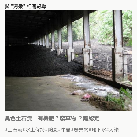
與
"污染"
相關報導
黑色土石流｜有機肥？廢棄物 ？難認定
土石流
水土保持
颱風
牛舍
廢棄物
地下水
污染