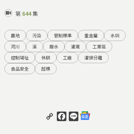
第
644
集
農地
污染
管制標準
重金屬
水圳
河川
溪
廢水
灌溉
工業區
控制場址
休耕
工廠
灌排分離
食品安全
超標
C
F
Li
o
a
n
p
c
e