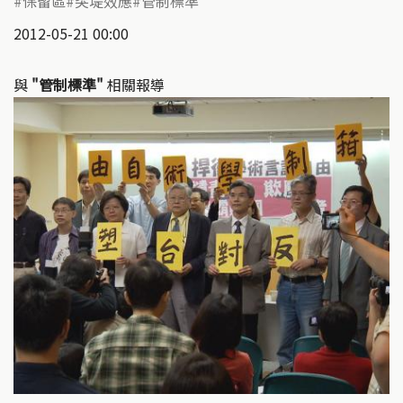
保留區
突堤效應
管制標準
2012-05-21 00:00
與
"管制標準"
相關報導