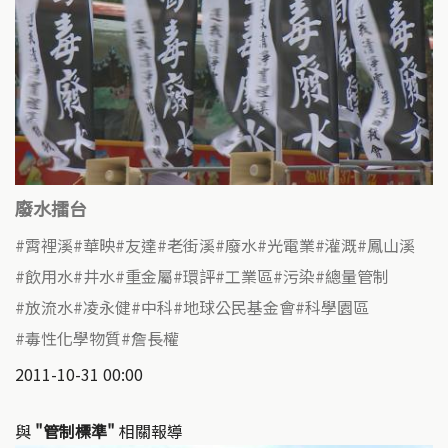
廢水擂台
霄裡溪
華映
友達
老街溪
廢水
光電業
灌溉
鳳山溪
飲用水
井水
重金屬
環評
工業區
污染
總量管制
放流水
凌永健
中科
地球公民基金會
科學園區
毒性化學物質
詹長權
2011-10-31 00:00
與
"管制標準"
相關報導