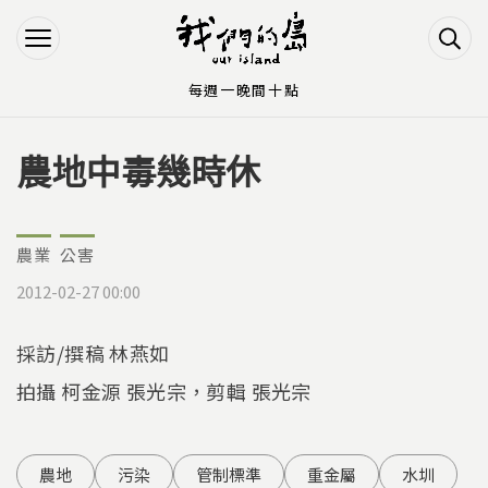
Jump to Main content
Jump to Navigation
每週一晚間十點
農地中毒幾時休
您在這裡
農業
公害
2012-02-27 00:00
採訪/撰稿 林燕如
拍攝 柯金源 張光宗，剪輯 張光宗
農地
污染
管制標準
重金屬
水圳