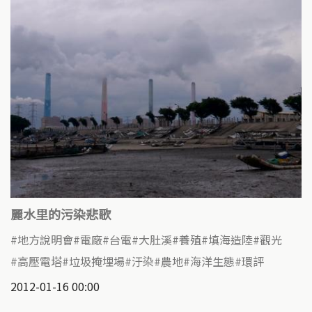
麗水里的污染悲歌
地方說明會
電廠
台電
大肚溪
養殖
填海造陸
觀光
高壓電塔
垃圾掩埋場
汙染
農地
海洋生態
環評
2012-01-16 00:00