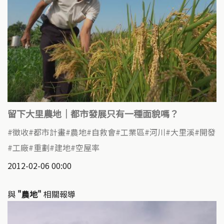
留下大里農地｜都市發展只有一種面貌嗎？
徵收
都市計畫
農地
自救會
工業區
河川
大里溪
開發
工廠
重劃
建地
空屋率
2012-02-06 00:00
與
"農地"
相關報導