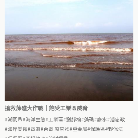
搶救藻礁大作戰｜飽受工業區威脅
潮間帶
海洋生態
工業區
劉靜榆
藻礁
廢水
潘忠政
海岸變遷
電廠
台電 廢棄物
重金屬
保護區
野保法