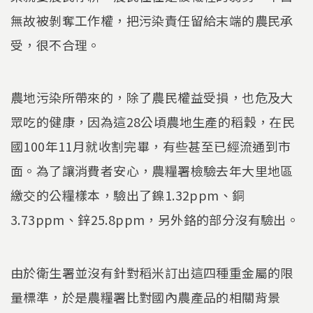
無故被剝奪工作權，把污染責任留給末端的農民承
受，很不合理。
農地污染所帶來的，除了農民權益受損，也危及大
眾吃的健康，因為這28公頃農地生產的稻穀，在民
國100年11月就收割完畢，有些甚至已經流通到市
面。為了讓消費者安心，農糧署檢驗去年大里地區
繳交的公糧樣本，驗出了鎳1.32ppm、銅
3.73ppm、鋅25.8ppm，另外鉻的部分沒有驗出。
由於衛生署並沒有針對稻米訂出這四種重金屬的限
量標準，於是農糧署比對國內農產品的相關背景