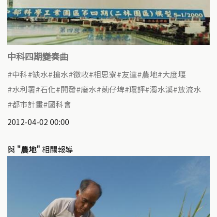
中科四期變奏曲
中科
缺水
搶水
徵收
相思寮
友達
農地
大度堰
水利署
石化
開發
廢水
莿仔埤
環評
濁水溪
放流水
都市計畫
國科會
2012-04-02 00:00
與
"農地"
相關報導