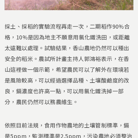
採土、採稻的實驗流程再走一次，二期稻作90%合
格，10%是因為地主不願意用氯化鐵洗田，或距離
太遠難以處理。試驗結果，香山農地仍然可以種出
安全的稻米。農試所計畫主持人郭鴻裕表示，在香
山這裡做一個示範，希望農民可以了解外在環境若
是風險較高，可以經過選擇品種、土壤酸鹼度的改
良，鎘濃度也許高一點，可以用氯化鐵洗掉一部
分，農民仍然可以務農維生。
依照目前法規，食用作物農地的土壤管制標準，鎘
是5ppm，監測標準是2.5ppm，污染農地必須整治