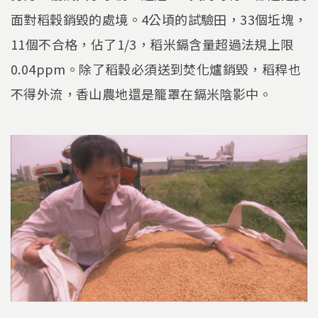
面對稻穀銷毀的處境。4公頃的試驗田，33個坵塊，
11個不合格，佔了1/3，稻米鎘含量超過法規上限
0.04ppm。除了稻穀必須送到焚化爐銷毀，稻稈也
不得外流，香山農地還是籠罩在鎘米陰影中。