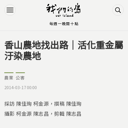
Jump to Main content
Jump to Navigation
每週一晚間十點
香山農地找出路｜活化重金屬
您在這裡
汙染農地
農業
公害
2014-03-17 00:00
採訪 陳佳珣 柯金源，撰稿 陳佳珣
攝影 柯金源 陳志昌，剪輯 陳志昌