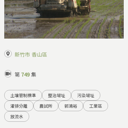
新竹市
香山區
第
749
集
土壤管制標準
整治場址
污染場址
灌排分離
農試所
郭鴻裕
工業區
放流水