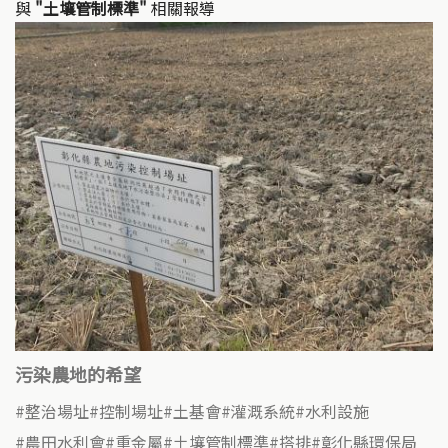
與
"土壤管制標準"
相關報導
污染農地的希望
整治場址
控制場址
土基會
灌溉系統
水利設施
農田水利會
重金屬
土壤管制標準
搭排
彰化縣環保局