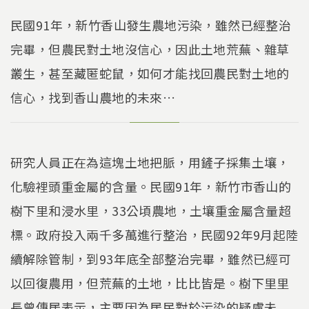
民國91年，新竹香山發生農地污染，雖然已經整治
完畢，但農民對土地沒信心，因此土地荒蕪、雜草
叢生，甚至藏匿蛇鼠，如何才能找回農民對土地的
信心，找到香山農地的未來…
研究人員正在為這塊土地把脈，用鏟子採集土壤，
化驗裡頭重金屬的含量。民國91年，新竹市香山的
樹下里和浸水里，33公頃農地，土壤重金屬含量超
標。政府投入兩千多萬進行整治，民國92年9月起陸
續解除管制，到93年底全部整治完畢，雖然已經可
以回復農用，但荒蕪的土地，比比皆是。樹下里里
長曾傳居表示，主要因為居民對於污染的疑慮未