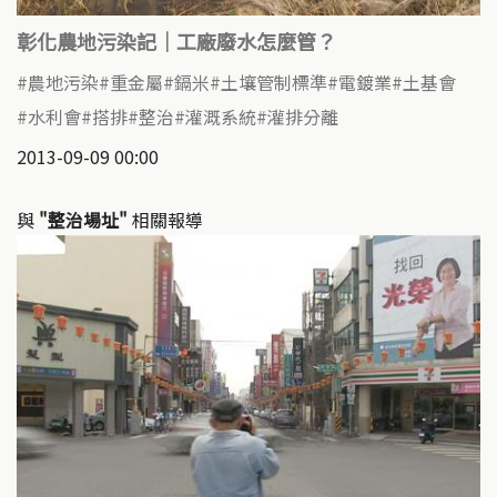
彰化農地污染記｜工廠廢水怎麼管？
農地污染
重金屬
鎘米
土壤管制標準
電鍍業
土基會
水利會
搭排
整治
灌溉系統
灌排分離
2013-09-09 00:00
與
"整治場址"
相關報導