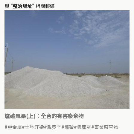
與
"整治場址"
相關報導
爐碴風暴(上)：全台的有害廢棄物
重金屬
土地汙染
戴奧辛
爐碴
集塵灰
事業廢棄物