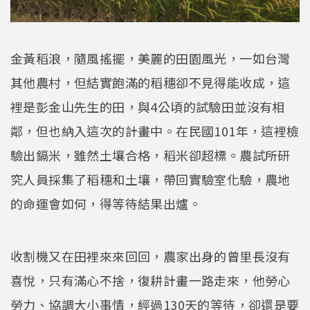
金黃稻浪，隨風搖擺，美麗的田園風光，一如台灣
其他農村，但結實飽滿的稻穗卻不見得能收成，這
裡是彭金山先生的田，與4公頃的試驗田並沒有相
鄰，但也納入這次的計畫中。在民國101年，這裡檢
驗出鎘米，雖然土壤合格，稻米卻超標。農試所研
究人員採集了稻穗和土壤，帶回實驗室化驗，農地
的命運會如何，得等待結果出爐。
收割機又在田裡來來回回，農家出身的曾里長沒有
喜悅，只有滿心不捨，復耕計畫一路走來，他勞心
勞力、協調大小事情，經過130天的等待，卻還是要