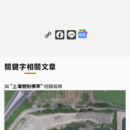
C
F
Li
o
a
n
p
c
e
y
e
關鍵字相關文章
Li
b
n
o
k
o
與
"土壤管制標準"
相關報導
k