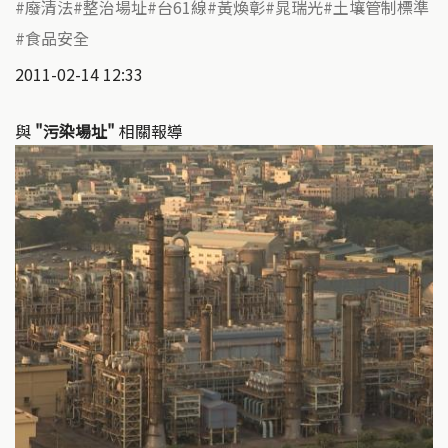
廢清法
整治場址
台61線
黃煥彰
晁瑞光
土壤管制標準
食品安全
2011-02-14 12:33
與
"污染場址"
相關報導