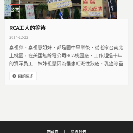
公害
RCA工人的等待
2014-12-22
秦祖萍、秦祖慧姐妹，都是國中畢業後，從老家台南北
上桃園，在美國無線電公司RCA桃園廠，工作超過十年
的資深員工。妹妹祖慧因為罹患紅斑性狼瘡、乳癌等重
症，有四張重大傷病卡，不敢結婚。姐姐祖萍因為多囊
閱讀更多
性卵巢症，度過好幾次早產危險後，生下一位女兒，之
後歷經小產就無法再受孕，現在深受糖尿病所苦。她回
想年輕時，常有月經不正常大量出血，懷疑和在RCA工
作有關。
回首頁
認識我們