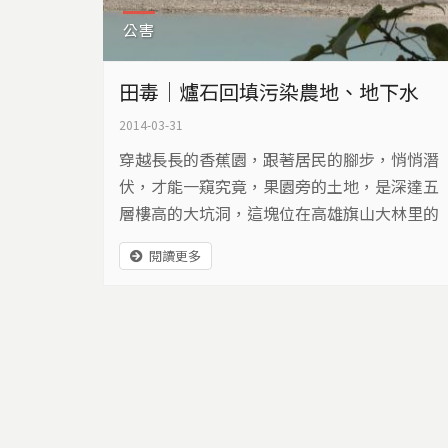
公害
田毒｜爐石回填污染農地、地下水
2014-03-31
穿越長長的香蕉園，跟著居民的腳步，悄悄潛
伏，才能一窺究竟，果園旁的土地，是深達五
層樓高的大坑洞，這塊位在高雄旗山大林里的
農地，十年前被盜採砂石，遺留至今，面積約
閱讀更多
五、六公頃。日子久了，坑洞積水反而有另一
番景象，水中魚類繁衍，池畔鳥類覓食、釣客
垂釣。但在去年五月，地主開始回填爐石，當
池水從碧綠變成淡藍色，居民的心也開始忐忑
不安，因為農民看到，從這裡排出去的水，有
死掉的魚群，撈起池水測試後，pH值超過1
2。