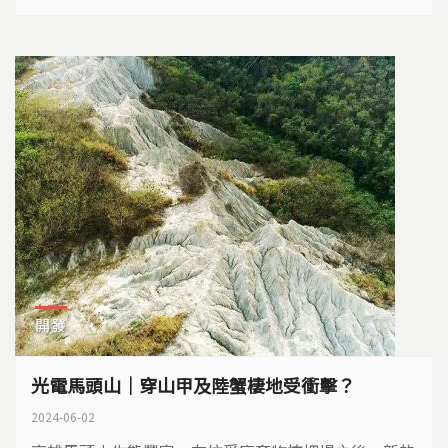
現況 SRF蓬勃發展，但因政策及配套不夠完善，讓民眾
對料源把關以及空污排放等有所疑慮，各地抗爭事件頻
傳。...
開發
光電馬頭山｜穿山甲及陸蟹棲地受衝擊？
2024-06-02