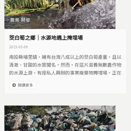
農業
開發
茭白筍之鄉｜水源地遇上掩埋場
2025-05-09
南投縣埔里鎮，擁有台灣八成以上的茭白筍產量，且以
清澈、甘甜的水質聞名。然而，在這片滋養無數農作物
的水源上游，有座私人興辦的事業廢棄物掩埋場，正在
申請土地變更，準備設立，讓居民十分擔心。
閱讀更多