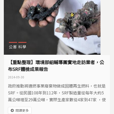
公害
科學
【重點整理】環境部組輔導團實地走訪業者，公
布SRF體檢成果報告
2024-09-30
政府推動將適燃事業廢棄物做成固體再生燃料，也就是
SRF。從民國108年到112年，SRF製造量從每年大約5
萬公噸增至29萬公噸，實際生產家數從4家到47家 ，使
用量從每年大約6萬公噸到33萬公噸，實際使用家數從
閱讀更多
4家成長到17家。 環境部組成SRF體檢團 實地走訪了解