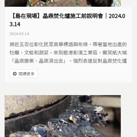
【島在現場】晶鼎焚化爐施工前說明會｜2024.0
3.14
2024-03-14
將近五百位彰化民眾高舉標語與布條，帶著當地出產的
牡蠣、文蛤和蔬菜，來到鹿港彰濱工業區，撒冥紙大喊
「晶鼎撤案、晶鼎滾出去」，強烈表達反對晶鼎焚化爐
的興建。 ​ 經濟部工業局規劃在鹿港彰濱工業區興建晶鼎
閱讀更多
焚化爐，來解決各工業區產生的事業廢棄物，由於彰化
縣境內已有九座焚化爐，其中有6座都在彰濱工業區，
引發在地居民強力反對，居民組成自救會，多次上街抗
議。今天上午10點晶鼎公司舉辦環評程序施工前公開說
明會...