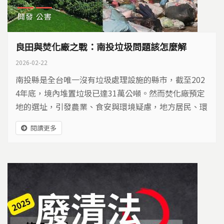
開發
公害
良田與焚化廠之戰：南投垃圾問題該怎麼解
2026-02-22
南投縣是全台唯一沒有垃圾處理設施的縣市，截至202
4年底，境內堆置垃圾已達31萬公噸。然而焚化廠預定
地的選址，引發農業、食安與環境疑慮，地方居民、環
保團體甚至鄰近縣市代表不斷抗爭、陳情，希望縣府能
閱讀更多
改變決策。在垃圾治理與農業安全之間，南投是否能找
到一條轉型之路？