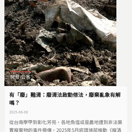
《廢清法》的修法重點如下： ​廢清法第46條：...
開發
公害
有「廢」難清：廢清法啟動修法，廢棄亂象有解
嗎？
2025-06-08
從台南學甲到彰化芳苑，各地魚塭或是農地遭到非法棄
置廢棄物的事件頻傳，2025年5月底環境部推動《廢清