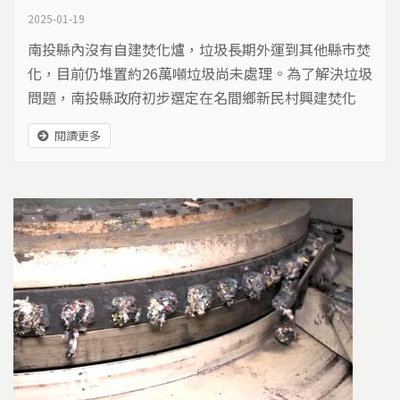
2025-01-19
南投縣內沒有自建焚化爐，垃圾長期外運到其他縣市焚
化，目前仍堆置約26萬噸垃圾尚未處理。為了解決垃圾
問題，南投縣政府初步選定在名間鄉新民村興建焚化
爐，當地居民擔憂會影響茶業與農田，組成自救會強烈
閱讀更多
表達反對。