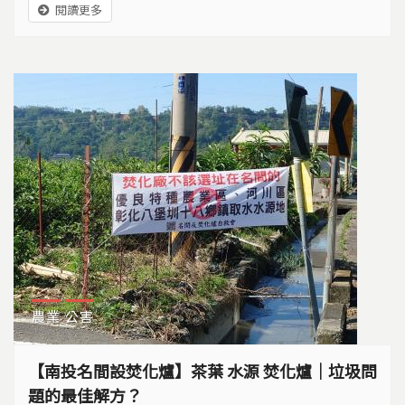
閱讀更多
農業
公害
【南投名間設焚化爐】茶葉 水源 焚化爐｜垃圾問
題的最佳解方？