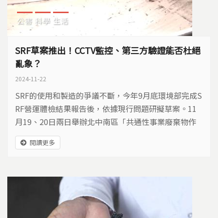
公害
科學
生活
SRF草案推出！CCTV監控、第三方驗證能否杜絕
亂象？
2024-11-22
SRF的使用和製造的爭議不斷，今年9月底環境部完成S
RF營運體檢結果報告後，依據現行問題研擬草案。11
月19、20日兩日舉辦北中南區「共通性事業廢棄物作
為固體再生燃料原料再利用管理辦法」草案(SRF草案)
閱讀更多
的研商會議，徵詢民間意見，預計年底立法完成。