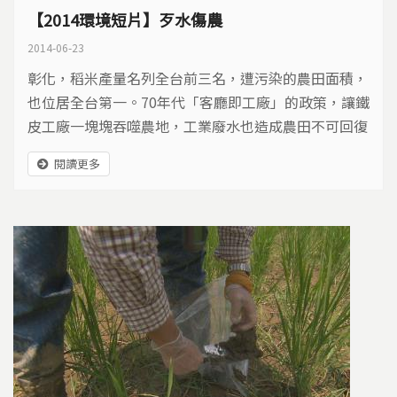
【2014環境短片】歹水傷農
2014-06-23
彰化，稻米產量名列全台前三名，遭污染的農田面積，
也位居全台第一。70年代「客廳即工廠」的政策，讓鐵
皮工廠一塊塊吞噬農地，工業廢水也造成農田不可回復
的傷害。環保署十年來，花了2.5億挽救生病農田，但
閱讀更多
我們來到北彰化兼具排水和灌溉功能的番雅溝，發現污
染陰霾，似乎仍未完全消失…