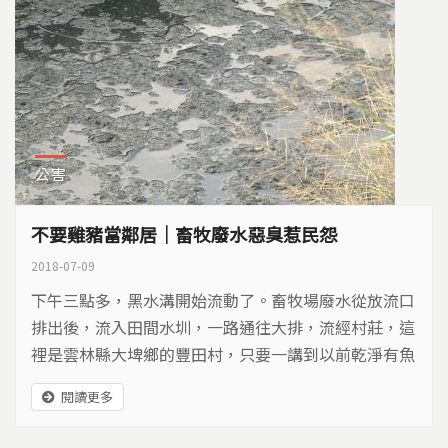
公害
不要雞豬當鄰居｜畜牧廢水惡臭惹民怨
2018-07-09
下午三點多，黑水溝開始流動了。畜牧場廢水從放流口
排出後，流入田間水圳，一路通往大排，流經村莊，這
裡是雲林縣大埤鄉的豐田村，只要一講到以前乾淨有魚
蝦的水圳，變成現在這副模樣，村民無不憤慨。
閱讀更多