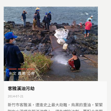
工業區和工廠群聚的竹子門地區，工業廢水排入後勁
溪，下游的農田從後勁溪引水灌溉，面對灌溉水質不佳
的狀況，...
水文
農業
公害
客雅溪油污劫
2014-07-21
新竹市客雅溪，遭逢史上最大劫難，烏黑的重油，緊緊