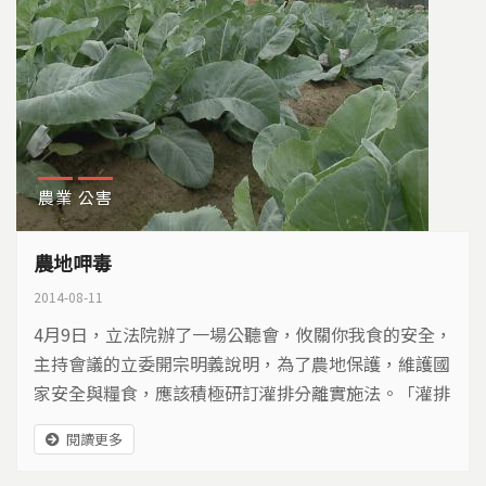
農業
公害
農地呷毒
2014-08-11
4月9日，立法院辦了一場公聽會，攸關你我食的安全，
主持會議的立委開宗明義說明，為了農地保護，維護國
家安全與糧食，應該積極研訂灌排分離實施法。「灌排
分離」是個重要課題，因為我們賴以生存的農地，正喝
閱讀更多
著各式各樣的毒水… 後勁溪，短短21公里，沿岸是高
雄市的工業重鎮，包括台塑仁武廠、仁武工業區、大社