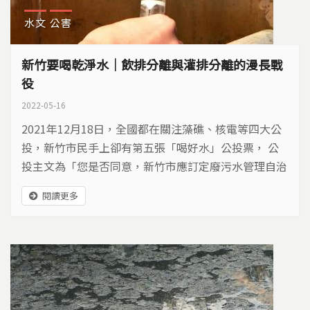
水文
公害
新竹要喝乾淨水｜飲排分離與灌排分離的漫長戰
役
2022-05-16
2021年12月18日，全國都在關注藻礁、核電等四大公
投，新竹市民手上卻有第五張「喝好水」公投票， 公
投主文為「您是否同意，新竹市應訂定廢污水管理自治
條例，明定工業廢水，醫療廢水及其他事業廢水和污
閱讀更多
水，應以專管回收，不可排入飲用水取水口或灌溉水取
水口上游？」