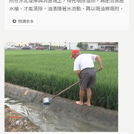
附在水泥堤岸與消波塊上，得先噴除油劑，再配合高壓
水槍，才能清除。油漬隨著水流動，再以吸油棉吸附，
河面上還佈署了層層攔油索，以免有漏網之油往下流，
閱讀更多
污染河口與海洋…
公害