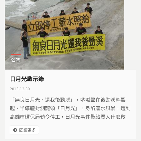
公害
日月光啟示錄
2013-12-30
「無良日月光、還我後勁溪」，吶喊聲在後勁溪畔響
起，半導體封測龍頭「日月光」，身陷廢水風暴，遭到
高雄市環保局勒令停工，日月光事件帶給眾人什麼啟
示？
閱讀更多