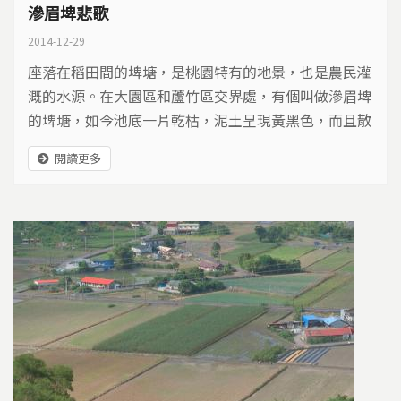
滲眉埤悲歌
2014-12-29
座落在稻田間的埤塘，是桃園特有的地景，也是農民灌
溉的水源。在大園區和蘆竹區交界處，有個叫做滲眉埤
的埤塘，如今池底一片乾枯，泥土呈現黃黑色，而且散
發惡臭，附近居民都不敢接近…
閱讀更多