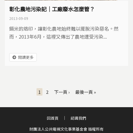
彰化農地污染記｜工廠廢水怎麼管？
2013-09-09
鎘米的烙印，讓彰化農地始終難以擺脫污染惡名。然
而，2013年6月，這裡又傳出了農地遭受污染...
閱讀更多
頁面
1
2
下一頁 ›
最後一頁 »
回首頁
認識我們
財團法人公共電視文化事業基金會 版權所有