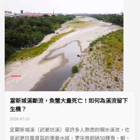
水文
當新城溪斷流，魚蟹大量死亡！如何為溪流留下
生機？
2026-07-10
宜蘭新城溪（武荖坑溪）是許多人熟悉的親水溪流，也
是武荖坑風景區的重要水域，更孕育超過50種魚、蝦、