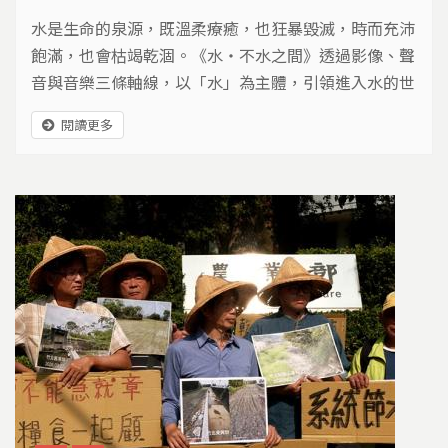
水是生命的泉源，既溫柔療癒，也狂暴毀滅，時而充沛
飽滿，也會枯竭乾涸。《水・不水之間》透過影像、聲
音與音樂三條軸線，以「水」為主體，引領進入水的世
界，「傾聽」生命之源，「凝視」這股既溫柔又狂暴的
閱讀更多
力量，反思人與水之間的關係。