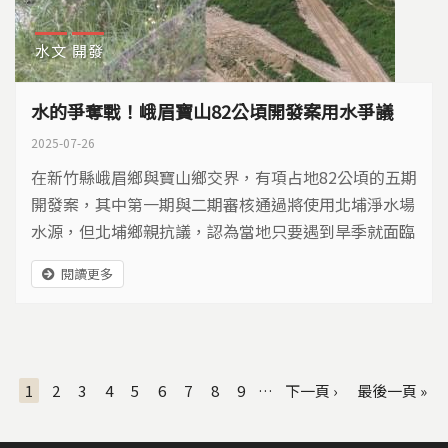
水文
開發
水的爭奪戰！峨眉寶山82公頃開發案用水爭議
2025-07-26
在新竹縣峨眉鄉與寶山鄉交界，有項占地82公頃的五期
開發案，其中第一期與二期審核通過將使用北埔淨水場
水源，但北埔鄉親抗議，認為當地只要遇到旱季就面臨
缺水問題，如今又有產業要進駐與民搶水，憂心缺水問
閱讀更多
題更加劇。
頁面
1
2
3
4
5
6
7
8
9
…
下一頁 ›
最後一頁 »