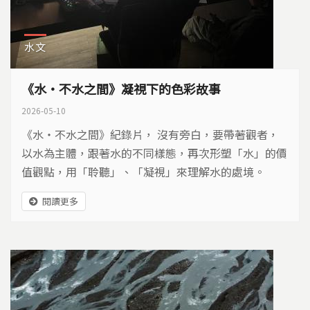
水文
《水・不水之間》凝視下的色彩故事
2026-05-10
《水・不水之間》紀錄片， 沒有旁白，要帶著觀者，
以水為主體，跟著水的不同樣態，再次形塑「水」的價
值觀點，用「聆聽」、「凝視」來理解水的處境。
閱讀更多