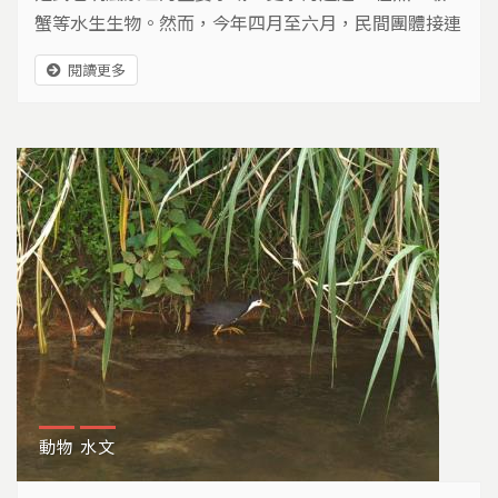
蟹等水生生物。然而，今年四月至六月，民間團體接連
發現溪流中下游出現斷流、乾涸，大量魚蝦蟹受困死
閱讀更多
亡，甚至連剛溯溪而上的毛蟹與魚類，也來不及長大，
乾死在河床。
動物
水文