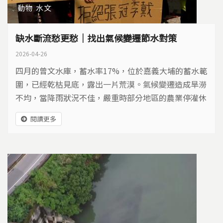
動物
水文
缺水斷流愁更愁｜找出氣候變遷節水對策
2026-04-26
四月的曾文水庫，蓄水率17%，位於嘉義大埔的蓄水範
圍，已經乾枯見底，露出一片荒漠。氣候變遷造成旱澇
不均，當降雨狀況不佳，嚴重時部分地區的農業停灌休
耕，農民抗爭。有些河川斷流，河床成荒漠，影響生
閱讀更多
態，讓缺水旱象愁上加愁。