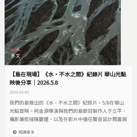
水文
【島在現場】《水・不水之間》紀錄片 華山光點
映後分享｜2026.5.8
2026-05-09
我們的島推出的《水·不水之間》紀錄片，5/8在華山
光點首映。柯金源導演與我們的島節目製作人于立平、
攝影兼剪接陳慶鍾、以及在影片中擔任聲音設計周震與
配樂的音樂家許景淳出席，與現場觀眾進行映後座談。
閱讀更多