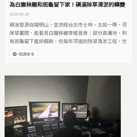
為白腹秧雞和斑龜留下家！磺溪除草清淤的轉變
2026-05-30
磺溪發源自陽明山，並流經台北市士林、北投一帶，河
岸草叢間，能看見白腹秧雞穿梭覓食；部分高灘地，則
有斑龜留下產卵痕跡，但每年河道的除草清淤工程，也
讓生物棲地面臨威脅。
閱讀更多