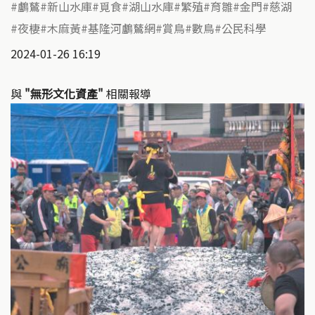
鸕鶿
新山水庫
覓食
湖山水庫
繁殖
育雛
金門
慈湖
夜棲
木麻黃
基隆河鸕鶿網
賞鳥
數鳥
公民科學
2024-01-26 16:19
與
"無形文化資產"
相關報導