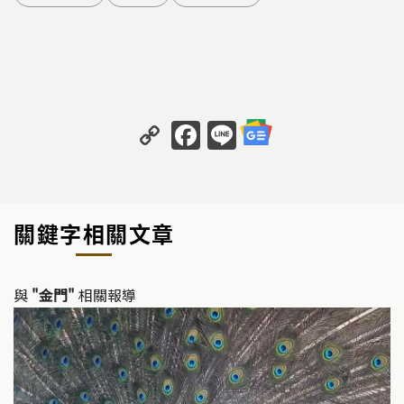
C
F
Li
o
a
n
p
c
e
y
e
關鍵字相關文章
Li
b
n
o
k
o
與
"金門"
相關報導
k