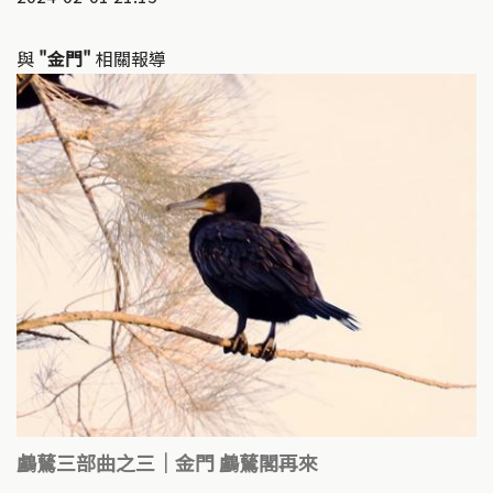
與
"金門"
相關報導
鸕鶿三部曲之三｜金門 鸕鶿閣再來