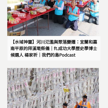
【水域神靈】河川氾濫與聚落變遷：宜蘭和嘉
南平原的拜溪墘祭儀｜ft.成功大學歷史學博士
候選人 楊家祈｜我們的島Podcast