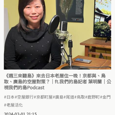
《週三來聽島》來去日本老屋住一晚！京都與、鳥
取、廣島的空屋對策？｜ft.我們的島記者 葉明蘭｜公
視我們的島Podcast
​日本
空屋銀行
京都町屋
廣島
尾道
鳥取
鹿野町
金門
老屋活化
2024-02-01 21:15