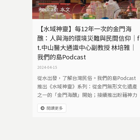
Podcast
水文
【水域神靈】每12年一次的金門海
醮：人與海的環境災難與民間信仰｜f
t.中山醫大通識中心副教授 林培雅｜
我們的島Podcast
2024-04-15
從水出發，了解台灣民俗。我們的島Podcast
推出《水域神靈》系列：從金門無形文化遺產
之一的「金門海醮」開始；接續推出盼藉神力
以避水患的「拜溪墘」和渡亡靈的「水」。人
閱讀更多
與水的相依與糾纏，歡迎收聽(看)。