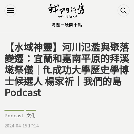
Jump to Main content
Jump to Navigation
每週一晚間十點
【水域神靈】河川氾濫與聚落
您在這裡
變遷：宜蘭和嘉南平原的拜溪
墘祭儀｜ft.成功大學歷史學博
士候選人 楊家祈｜我們的島
Podcast
Podcast
文化
2024-04-15 17:14