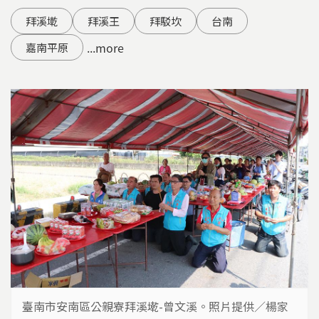
拜溪墘
拜溪王
拜駁坎
台南
...more
嘉南平原
臺南市安南區公親寮拜溪墘-曾文溪。照片提供／楊家