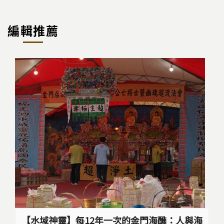
p
c
e
y
e
編輯推薦
Li
b
n
o
k
o
k
【水域神靈】每12年一次的金門海醮：人與海