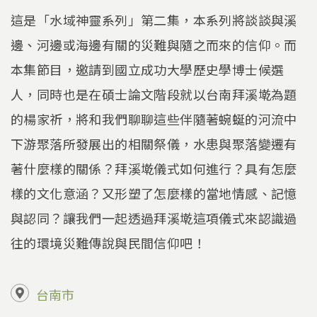
這是「水域神靈系列」第二集，本系列將談談與溪
邊、河邊或海邊有關的災難與隨之而來的信仰。而
本集節目，邀請到國立成功大學歷史學博士候選
人，同時也是在碩士論文階段就以台南拜溪墘為題
的楊家祈，將和我們聊聊這些伴隨著蜿蜒的河流中
下游聚落所發展出的相關祭儀，水患與聚落變遷有
著什麼樣的關係？拜溪墘儀式如何進行？具有怎麼
樣的文化意涵？又形塑了怎麼樣的當地情感、記憶
與認同？讓我們一起透過拜溪墘這項儀式來認識過
往的環境災難傳說與民間信仰吧！
台南市