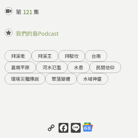
第
121
集
我們的島Podcast
拜溪墘
拜溪王
拜駁坎
台南
嘉南平原
河水氾濫
水患
民間信仰
環境災難傳說
聚落變遷
水域神靈
C
F
Li
o
a
n