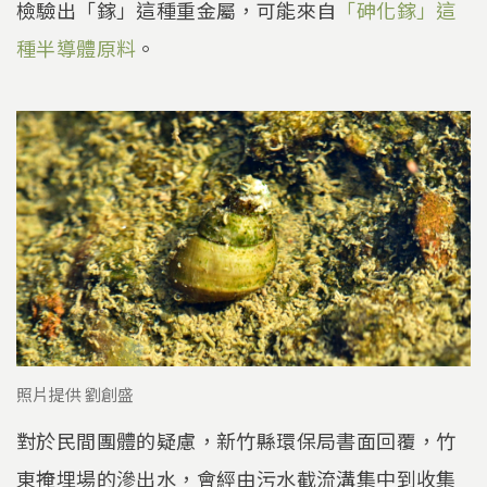
檢驗出「鎵」這種重金屬，可能來自
「砷化鎵」這
種半導體原料
。
照片提供 劉創盛
對於民間團體的疑慮，新竹縣環保局書面回覆，竹
東掩埋場的滲出水，會經由污水截流溝集中到收集