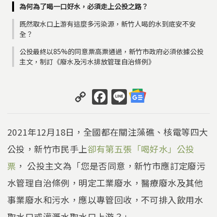
為何為了喝一口好水，必須走上公投之路？
既然取水口上游有這麼多污染源，新竹人喝的水到底安不安
全？
公投最終以85%的同意票高票通過，新竹市政府必須依據公投
主文，制訂《廢水及污水排放管理自治條例》
C
F
Li
o
a
n
p
c
e
2021年12月18日，全國都在關注藻礁、核電等四大
y
e
公投，新竹市民手上
卻有第五張「喝好水」公投
Li
b
票
， 公投主文為「您是否同意，新竹市應訂定廢污
n
o
k
o
水管理自治條例，明定工業廢水，醫療廢水及其他
k
事業廢水和污水，應以專管回收，不可排入飲用水
取水口或灌溉水取水口上游？」