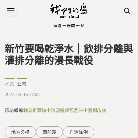
Jump to Main content
Jump to Navigation
每週一晚間十點
新竹要喝乾淨水｜飲排分離與
您在這裡
灌排分離的漫長戰役
水文
公害
2022-05-16 22:00
採訪報導
林書帆
葉鎮中
陳慶鍾
賴冠丞
許中熹
劉啟稜
地方公投
頭前溪
自治條例