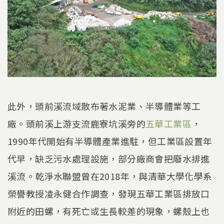
此外，頭前溪流域散布著水泥業、半導體業等工
廠。頭前溪上游支流鹿寮坑溪旁的
五華工業區
，
1990年代開始有半導體產業進駐，但工業區設置年
代早，缺乏污水處理設施，部分廠商會把廢水排進
溪流。乾淨水聯盟曾在2018年，與清華大學化學系
榮譽教授凌永健合作調查，發現五華工業區排放口
附近的田螺，有死亡或生長較差的現象，螺殼上也