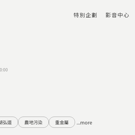
Jump to Main content
Jump to Navigation
特別企劃
影音中心
0:00
...more
胡弘道
農地污染
重金屬