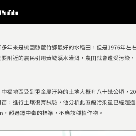
多年來是桃園縣蘆竹鄉最好的水稻田，但是1976年左
只要附近的農民引用黃墘溪水灌溉，農田就會遭受污染，
中福地區受到重金屬汙染的土地大概有八十幾公頃，200
樹苗，進行土壤復育試驗，他分析此區鎘污染量已經超過
m，超過鎘中毒的標準，不應該種植作物。