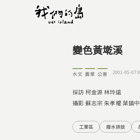
變色黃墘溪
您在這裡
2001-05-07 0
水文
農業
公害
採訪 柯金源 林玲遠
攝影 蘇志宗 朱孝權 葉鎮中
工業區
廢水排放