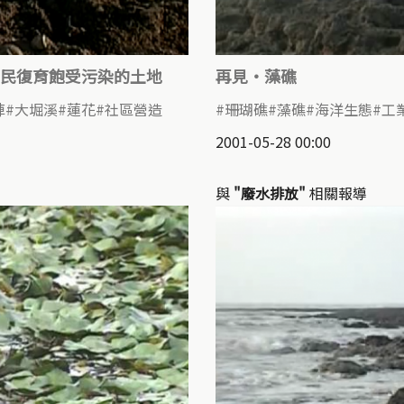
民復育飽受污染的土地
再見‧藻礁
陣
大堀溪
蓮花
社區營造
珊瑚礁
藻礁
海洋生態
工
2001-05-28 00:00
與
"廢水排放"
相關報導