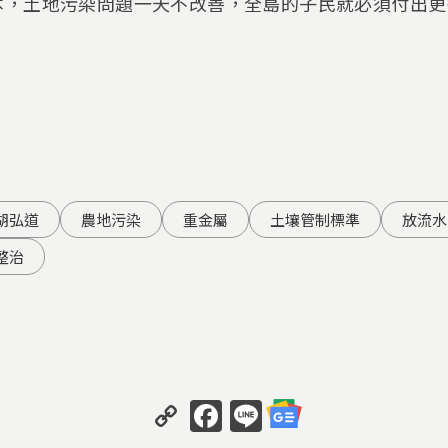
本，土地污染問題一天不改善，全島的子民就必須付出更
胡弘道
農地污染
重金屬
土壤管制標準
放流水
整治
Copy
Facebook
Line
Link