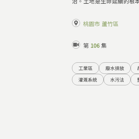
治。土地是生命延續的根
桃園市
蘆竹區
第
106
集
工業區
廢水排放
灌溉系統
水污法