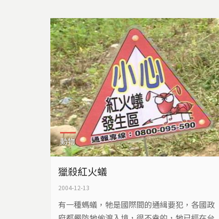
動物
獵殺紅火蟻
2004-12-13
有一種螞蟻，牠是國際間的通緝要犯，各國政
府都嚴防牠偷渡入境，很不幸的，牠已經在台