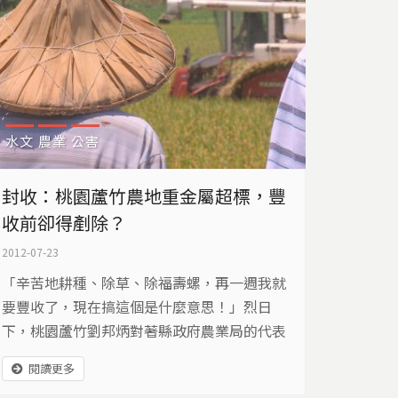
水文
農業
公害
封收：桃園蘆竹農地重金屬超標，豐
收前卻得剷除？
2012-07-23
「辛苦地耕種、除草、除福壽螺，再一週我就
要豐收了，現在搞這個是什麼意思！」烈日
下，桃園蘆竹劉邦炳對著縣政府農業局的代表
謝毅安痛罵，因為農業局在收割前一週，要來
閱讀更多
鏟除他的農地。劉邦炳不滿，但謝毅安也很為