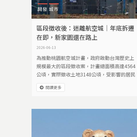
開發
城市
區段徵收後：迷離航空城｜年底拆遷
在即，新家園還在路上
2026-06-13
為推動桃園航空城計畫，政府啟動台灣歷史上
規模最大的區段徵收案，計畫總面積高達4564
公頃，實際徵收土地3148公頃，受影響的居民
超過三萬人。2022年起政府針對桃園市大園
閱讀更多
區、蘆竹區，區段徵收範圍內的居民，祭出自
願優先搬遷的獎勵政策，居民們陸續搬離家
園。