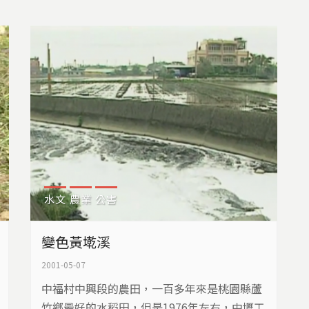
水文
農業
公害
變色黃墘溪
2001-05-07
中福村中興段的農田，一百多年來是桃園縣蘆
竹鄉最好的水稻田，但是1976年左右，中壢工