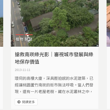
植物
開發
搶救南崁綠光影｜審視城市發展與綠
地保存價值
2013-11-11
環伺的高樓大廈，深具壓迫感的水泥建築，已
經讓桃園蘆竹南崁的街市無法呼吸。當人們發
現，還有一片老屋老樹，藏在水泥叢林之中，
他們決定，要保護這片南嵌最後的綠光影…
閱讀更多