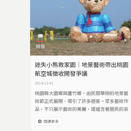
開發
迷失小熊救家園｜地景藝術帶出桃園
航空城徵收開發爭議
2014-12-01
桃園縣大園鄉與蘆竹鄉，由民間舉辦的地景藝
術節正式展開，吸引了許多遊客。眾多藝術作
品，不只展示藝術的美麗，還蘊含著居民的哀
傷，希望藉著這隻巨大小熊，表達保護家園的
閱讀更多
心情…