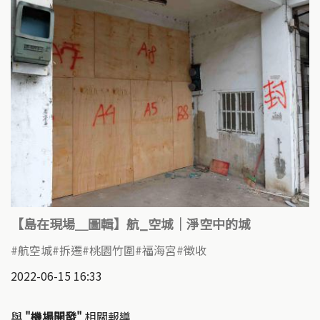
【島在現場＿圖輯】航_空城｜淨空中的城
航空城
拆遷
桃園竹圍
福海宮
徵收
2022-06-15 16:33
與
"機場開發"
相關報導