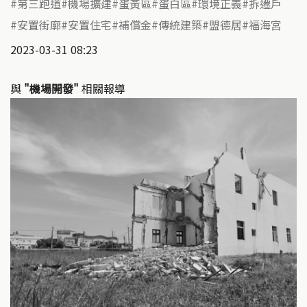
第三跑道
機場擴建
蛋黃區
蛋白區
環境正義
拆遷戶
安置街廓
安置住宅
補償金
傳統建築
盟德居
福海宮
2023-03-31 08:23
與
"機場開發"
相關報導