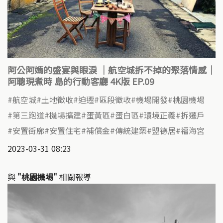
阿公阿媽的盛宴與眼淚 ｜航空城拆不掉的聚落情感｜
阿聰現煮時 島的行動客廳 4K版 EP.09
航空城
土地徵收
迫遷
區段徵收
機場開發
桃園機場
第三跑道
機場擴建
蛋黃區
蛋白區
環境正義
拆遷戶
安置街廓
安置住宅
補償金
傳統建築
盟德居
福海宮
2023-03-31 08:23
與
"桃園機場"
相關報導