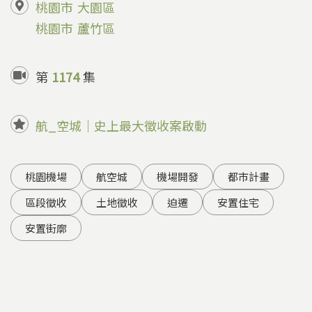
桃園市
大園區
桃園市
蘆竹區
第
1174
集
航_空城｜史上最大徵收案啟動
桃園機場
航空城
機場開發
都市計畫
區段徵收
土地徵收
迫遷
安置住宅
安置街廓