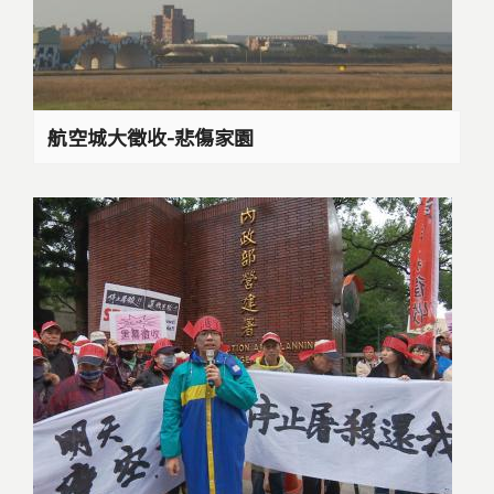
航空城大徵收-悲傷家園