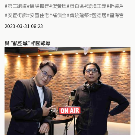
第三跑道
機場擴建
蛋黃區
蛋白區
環境正義
拆遷戶
安置街廓
安置住宅
補償金
傳統建築
盟德居
福海宮
2023-03-31 08:23
與
"航空城"
相關報導