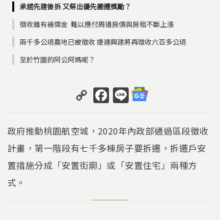
承諾先建後拆 又祭出優先搬遷獎勵？
徵收雖有補償金 難以應付周邊房價與房租不斷上漲
兩千多公頃農地已被徵收 捷運興建將再徵收六百多公頃
至於竹圍的阿公阿媽呢？
C
F
Li
o
a
n
p
c
e
政府推動桃園航空城，2020年內政部通過區段徵收
y
e
計畫，第一階段有七千多棟房子要拆遷，拆遷戶安
Li
b
置措施分成「安置街廓」或「安置住宅」兩種方
n
o
k
o
式。
k