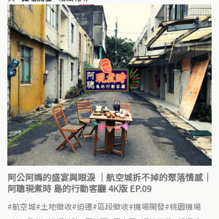
阿公阿媽的盛宴與眼淚 ｜航空城拆不掉的聚落情感｜
阿聰現煮時 島的行動客廳 4K版 EP.09
航空城
土地徵收
迫遷
區段徵收
機場開發
桃園機場