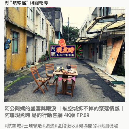
與
"航空城"
相關報導
阿公阿媽的盛宴與眼淚 ｜航空城拆不掉的聚落情感｜
阿聰現煮時 島的行動客廳 4K版 EP.09
航空城
土地徵收
迫遷
區段徵收
機場開發
桃園機場