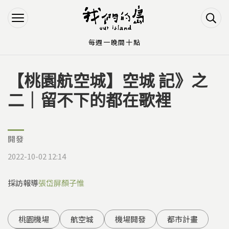
Jump to Main content
Jump to Navigation
每週一晚間十點
【桃園航空城】空城 記》之
您在這裡
二｜留不下的都在歌裡
開發
2022-10-02 12:14
採訪報導
張岱屏
顏子惟
桃園機場
航空城
機場開發
都市計畫