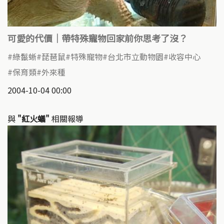
可愛的代價｜帶特殊寵物回家前你思考了沒？
綠鬣蜥
琵琶鼠
特殊寵物
台北市立動物園
收容中心
保育類
外來種
2004-10-04 00:00
與
"紅火蟻"
相關報導