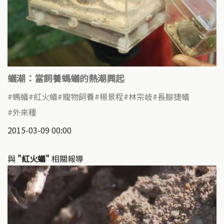
蟻潮：當飼養螞蟻的熱潮興起
螞蟻
紅火蟻
寵物飼養
楊景程
林宗岐
長腳捷蟻
外來種
2015-03-09 00:00
與
"紅火蟻"
相關報導