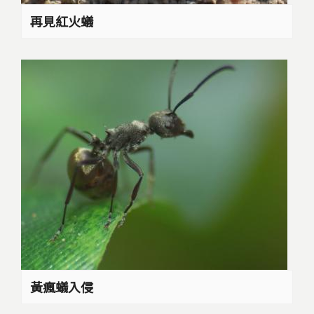
再見紅火蟻
黃瘋蟻入侵