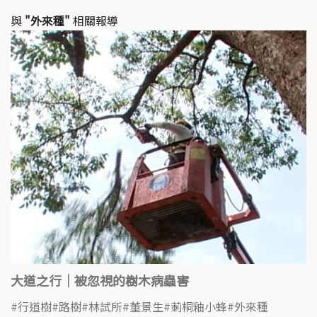
與
"外來種"
相關報導
大道之行｜被忽視的樹木病蟲害
行道樹
路樹
林試所
董景生
莿桐釉小蜂
外來種