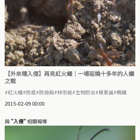
【外來種入侵】再見紅火蟻｜一場延燒十多年的人蟻
之戰
紅火蟻
防疫
防檢局
林宗岐
生物防治
楊景誠
螞蟻
2015-02-09 00:00
與
"入侵"
相關報導