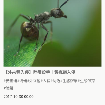
【外來種入侵】陸蟹殺手｜黃瘋蟻入侵
黃瘋蟻
螞蟻
外來種
入侵
防治
生態衝擊
生態保育
陸蟹
2017-10-30 00:00