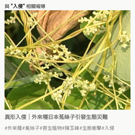
與
"入侵"
相關報導
異形入侵｜外來種日本菟絲子引發生態災難
外來種
菟絲子
寄生植物
陳玉峰
生態衝擊
入侵