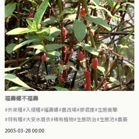
福壽螺不福壽
外來種
入侵種
福壽螺
農改場
廖君達
生態衝擊
特有種
大安水蓑衣
稀有植物
生態防治
生態池
農藥
2005-03-28 00:00