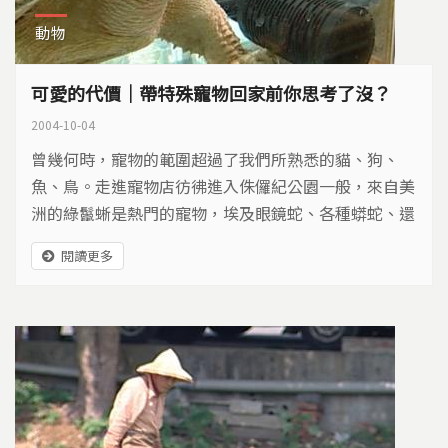
動物
可愛的代價｜帶特殊寵物回家前你思考了沒？
2004-10-04
曾幾何時，寵物的範圍超過了我們所熟悉的貓、狗、
魚、鳥。走進寵物店彷彿進入侏儸紀公園一般，來自美
洲的綠鬣蜥是熱門的寵物，埃及眼鏡蛇、各種蟒蛇、還
有各式各樣不同的龜類，牠們遠從世界各地飄洋過海來
閱讀更多
到台灣。