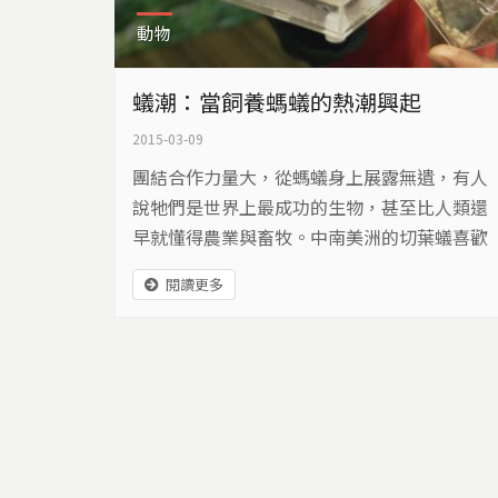
動物
蟻潮：當飼養螞蟻的熱潮興起
2015-03-09
團結合作力量大，從螞蟻身上展露無遺，有人
說牠們是世界上最成功的生物，甚至比人類還
早就懂得農業與畜牧。中南美洲的切葉蟻喜歡
吃蘑菇，會割下葉子帶回巢裡栽培真菌；有些
閱讀更多
螞蟻與分泌蜜露的蚜蟲共生，負責保衛工作，
彷彿人類圈養乳牛。螞蟻能舉起比自己多上數
百倍的重量，牠們有的是分解者、有的是捕食
者，為了親眼目睹牠們的精彩生命，近幾年，
台灣流行起養螞蟻風潮。