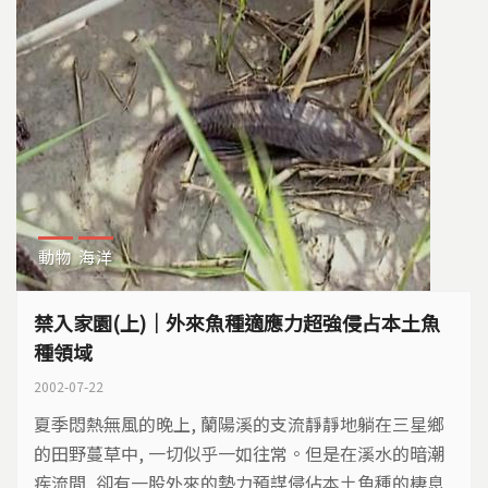
動物
海洋
禁入家園(上)｜外來魚種適應力超強侵占本土魚
種領域
2002-07-22
夏季悶熱無風的晚上, 蘭陽溪的支流靜靜地躺在三星鄉
的田野蔓草中, 一切似乎一如往常。但是在溪水的暗潮
疾流間, 卻有一股外來的勢力預謀侵佔本土魚種的棲息