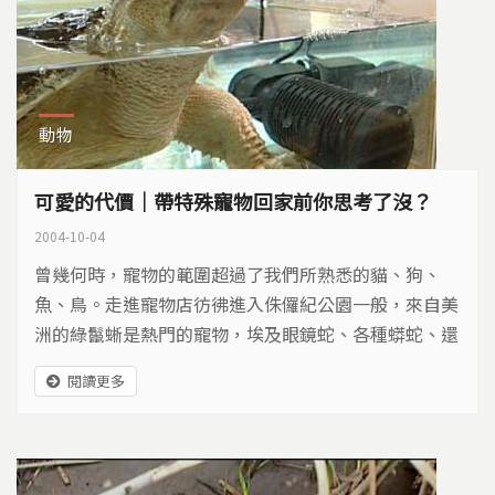
動物
可愛的代價｜帶特殊寵物回家前你思考了沒？
2004-10-04
曾幾何時，寵物的範圍超過了我們所熟悉的貓、狗、
魚、鳥。走進寵物店彷彿進入侏儸紀公園一般，來自美
洲的綠鬣蜥是熱門的寵物，埃及眼鏡蛇、各種蟒蛇、還
有各式各樣不同的龜類，牠們遠從世界各地飄洋過海來
閱讀更多
到台灣。