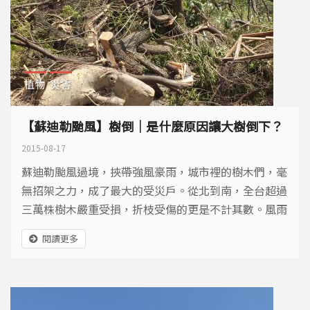
植物
災害
【蘇迪勒颱風】樹倒｜是什麼原因讓大樹倒下？
2015-08-17
蘇迪勒颱風過境，挾帶強風豪雨，城市裡的樹木們，毫
無招架之力，成了最大的受災戶。從北到南，全台超過
三萬株樹木嚴重受損，折枝受傷的更是不計其數。風雨
過後，殘缺的枝葉，訴說著百般無奈…
閱讀更多