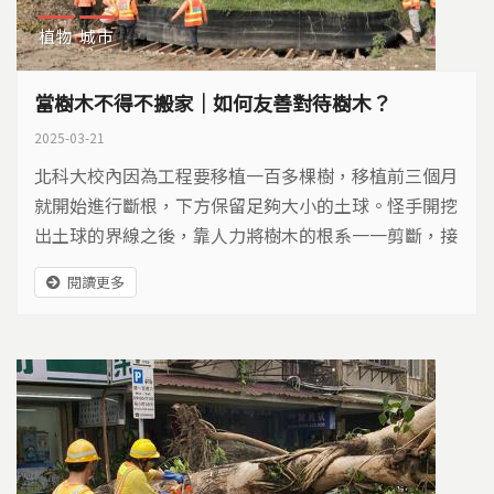
植物
城市
當樹木不得不搬家｜如何友善對待樹木？
2025-03-21
北科大校內因為工程要移植一百多棵樹，移植前三個月
就開始進行斷根，下方保留足夠大小的土球。怪手開挖
出土球的界線之後，靠人力將樹木的根系一一剪斷，接
著在土球四周，圍上可以透氣的材質，再依照不同的樹
閱讀更多
種覆上適合的介質土。在斷根、養根的過程中，工作人
員天天到現場澆水，觀察樹的狀況。 若因公共工程不
得已要移植 須做好萬全準備 北科大校內因為工程要移
植一百多棵樹，在移植前的三個月，就開始進行前置作
業。...