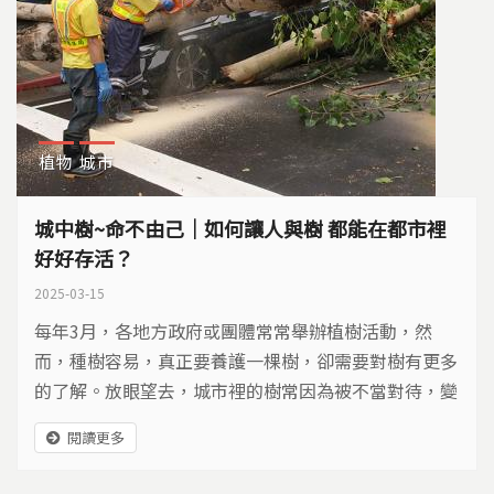
植物
城市
城中樹~命不由己｜如何讓人與樹 都能在都市裡
好好存活？
2025-03-15
每年3月，各地方政府或團體常常舉辦植樹活動，然
而，種樹容易，真正要養護一棵樹，卻需要對樹有更多
的了解。放眼望去，城市裡的樹常因為被不當對待，變
得枯損衰敗，久而久之成了危樹，或者因為各種工程，
閱讀更多
被粗暴移除、移植。究竟該如何規劃，人和樹才能在城
市裡好好存活？