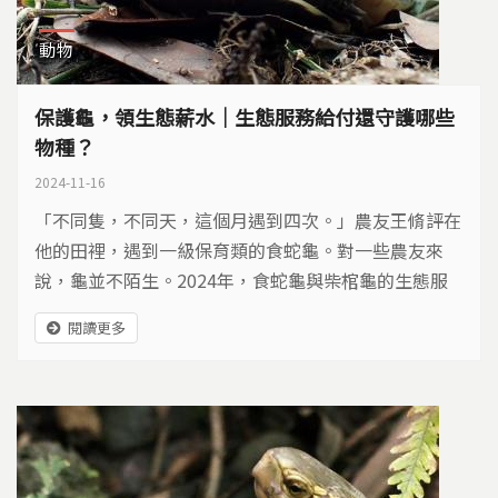
動物
保護龜，領生態薪水｜生態服務給付還守護哪些
物種？
2024-11-16
「不同隻，不同天，這個月遇到四次。」農友王脩評在
他的田裡，遇到一級保育類的食蛇龜。對一些農友來
說，龜並不陌生。2024年，食蛇龜與柴棺龜的生態服
務給付上路，鼓勵農民友善耕作，讓瀕危原生龜類能有
閱讀更多
安全的棲息空間。