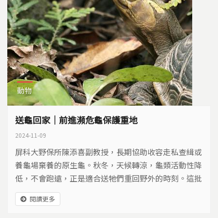
動物
送龜回家｜前進瀕危龜保護重地
2024-11-09
屏科大野保所陳添喜副教授，長期協助收容走私查緝或
養龜場棄養的原生龜。秋冬，天候轉涼，龜類活動性降
低，不會跑遠，正是適合送牠們重回野外的時刻。這批
食蛇龜有50隻，每一隻都經過檢測，確定是花蓮的基因
閱讀更多
型，把來自花蓮的龜送回花蓮，野放瀕臨滅絕的物種，
必須多謹慎？