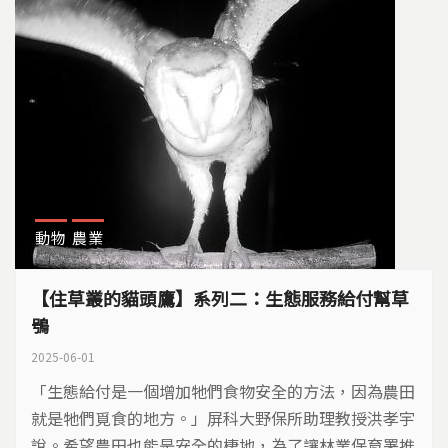
動物
農業
【住草叢的貓頭鷹】系列二：生態服務給付幫草
鴞
2025-06-01
「生態給付是一個增加牠們食物安全的方法，因為農田
就是牠們覓食的地方。」屏科大野保所助理教授洪孝宇
說。希望農田也能是安全的棲地，為了讓林業保育署推