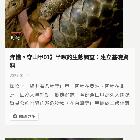
動物
疼惜。穿山甲01》半瞑的生態調查：建立基礎資
料
2026-01-24
國際上，總共有八種穿山甲，四種在亞洲、四種在非
洲，因為大量捕捉，族群瀕危，全部穿山甲都列入國際
貿易公約附錄的瀕危物種。在台灣穿山甲屬於二級保育
類野生動物，從過去的神秘不認識，到現今解開生態面
閱讀更多
紗，一群人的長期努力，讓穿山甲成為社區的保育動
物，人人都開始疼惜牠。