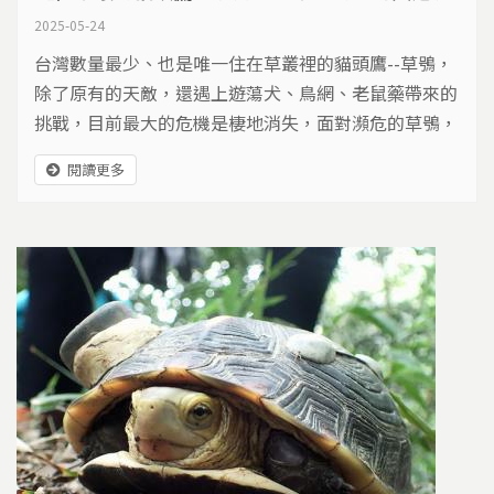
2025-05-24
台灣數量最少、也是唯一住在草叢裡的貓頭鷹--草鴞，
除了原有的天敵，還遇上遊蕩犬、鳥網、老鼠藥帶來的
挑戰，目前最大的危機是棲地消失，面對瀕危的草鴞，
怎麼幫牠們保住生存機會？
閱讀更多