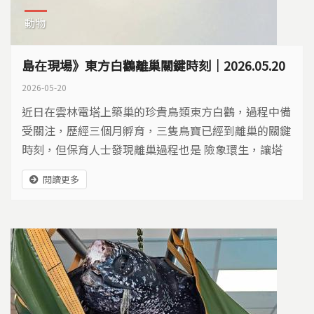
動物
島在現場》東方白鸛離巢關鍵時刻｜2026.05.20
2026-05-20
近日在雲林電塔上築巢的珍貴鳥類東方白鸛，過程中備
受關注，歷經三個月孵育，三隻鳥寶已經到離巢的關鍵
時刻，但保育人士發現離巢過程也是 險象環生，讓塔
下守護人士時時揪心。 有鳥友拍到，東方白鸛親鳥在
閱讀更多
飛行時撞上電線，嘴中巢材掉落，羽毛四散的畫面；以
及雛鳥離開巢位時，站到電塔礙子上，增加感電風險。
東方白鸛雛鳥在礙子處，照片提供/吳明宜 風險還不只
於此，當親鳥帶雛鳥到河床覓食，出現一群流浪犬
隻，...