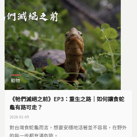
動物
《牠們滅絕之前》EP3：重生之路｜如何讓食蛇
龜有路可走？
2026-01-09
對台灣食蛇龜而言，想要安穩地活著並不容易，在野外
的每一步都充滿危險。