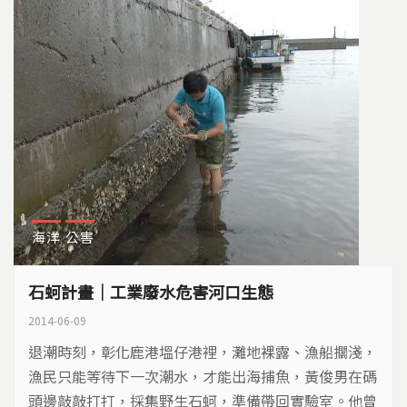
海洋
公害
石蚵計畫｜工業廢水危害河口生態
2014-06-09
退潮時刻，彰化鹿港塭仔港裡，灘地裸露、漁船擱淺，
漁民只能等待下一次潮水，才能出海捕魚，黃俊男在碼
頭邊敲敲打打，採集野生石蚵，準備帶回實驗室。他曾