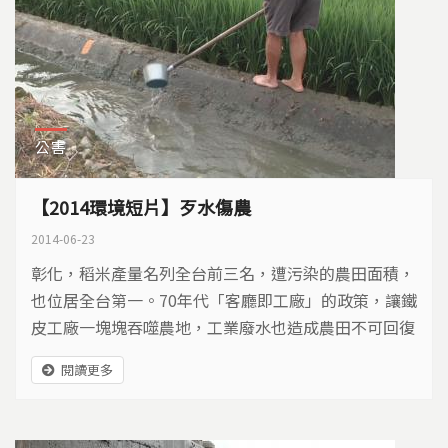
公害
【2014環境短片】歹水傷農
2014-06-23
彰化，稻米產量名列全台前三名，遭污染的農田面積，
也位居全台第一。70年代「客廳即工廠」的政策，讓鐵
皮工廠一塊塊吞噬農地，工業廢水也造成農田不可回復
的傷害。環保署十年來，花了2.5億挽救生病農田，但
閱讀更多
我們來到北彰化兼具排水和灌溉功能的番雅溝，發現污
染陰霾，似乎仍未完全消失…