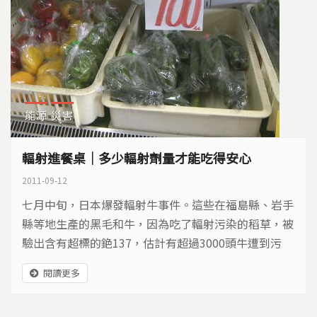
能源
災害
輻射進餐桌｜多少輻射劑量才能吃得安心
2011-09-12
七月中旬，日本爆發輻射牛事件。這些在福島縣、岩手
縣等地生產的黑毛和牛，因為吃了輻射污染的稻草，被
驗出含有超標的銫137，估計有超過3000頭牛遭到污
染，在發現之前，已經流入日本東京大阪等縣市，包括
閱讀更多
新幹線的便當、小學生的營養午餐等等。原本高價的和
牛肉，售價從每公斤1635元跌到607元，全日本酪農受