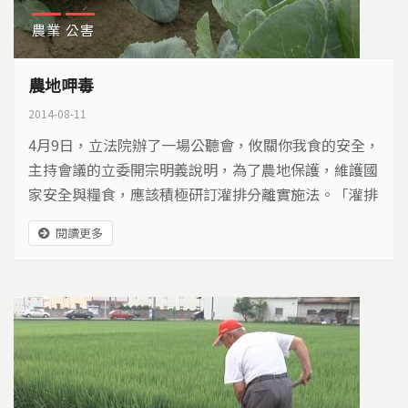
農業
公害
農地呷毒
2014-08-11
4月9日，立法院辦了一場公聽會，攸關你我食的安全，
主持會議的立委開宗明義說明，為了農地保護，維護國
家安全與糧食，應該積極研訂灌排分離實施法。「灌排
分離」是個重要課題，因為我們賴以生存的農地，正喝
閱讀更多
著各式各樣的毒水… 後勁溪，短短21公里，沿岸是高
雄市的工業重鎮，包括台塑仁武廠、仁武工業區、大社
工業區和工廠群聚的竹子門地區，工業廢水排入後勁
溪，下游的農田從後勁溪引水灌溉，面對灌溉水質不佳
的狀況，...