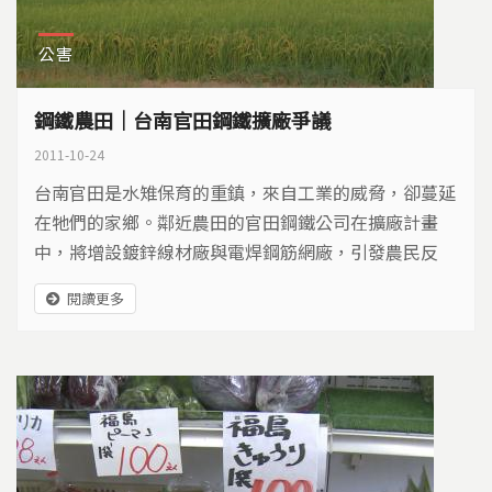
公害
鋼鐵農田｜台南官田鋼鐵擴廠爭議
2011-10-24
台南官田是水雉保育的重鎮，來自工業的威脅，卻蔓延
在牠們的家鄉。鄰近農田的官田鋼鐵公司在擴廠計畫
中，將增設鍍鋅線材廠與電焊鋼筋網廠，引發農民反
彈。當農地遇上鋼鐵，激動的農民聲嘶力竭，他們害怕
閱讀更多
什麼，需要什麼？永續的未來，該怎麼捍衛？