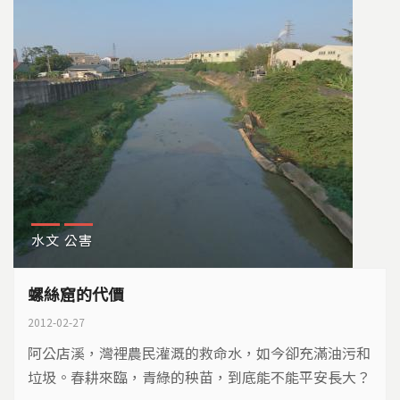
水文
公害
螺絲窟的代價
2012-02-27
阿公店溪，灣裡農民灌溉的救命水，如今卻充滿油污和
垃圾。春耕來臨，青綠的秧苗，到底能不能平安長大？