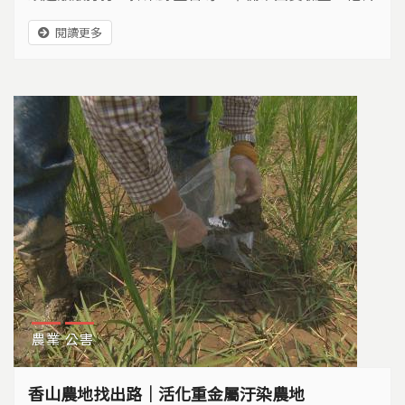
經用三個月的時間步行環島，發現沿海許多石蚵的顏色
閱讀更多
相當詭異，於是和環保團體合作，展開石蚵計畫… 左
手拿扁鑽，右手拿鐵鎚，把附生在碼頭邊的石蚵敲下
來，黃俊男想從石蚵裡的重金屬含量，來解讀海岸污染
的現況，來到彰化番雅溝出海口北岸的塭仔港，隨機敲
開幾個石蚵，...
農業
公害
香山農地找出路｜活化重金屬汙染農地