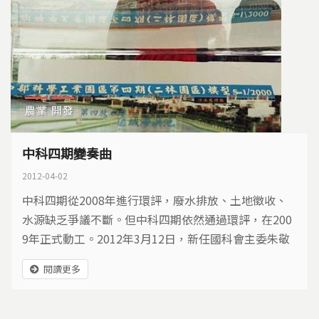
農業
開發
中科四期變奏曲
2012-04-02
中科四期從2008年進行環評，廢水排放、土地徵收、
水源缺乏爭議不斷。但中科四期依然通過環評，在200
9年正式動工。2012年3月12日，新任國科會主委朱敬
一走馬上任，卻宣佈這個耗資539億、預計花10年開發
閱讀更多
的重大計畫，應該重新調整。中科四期為什麼生變？被
捲入這場風波的人民，能不能安身立命？