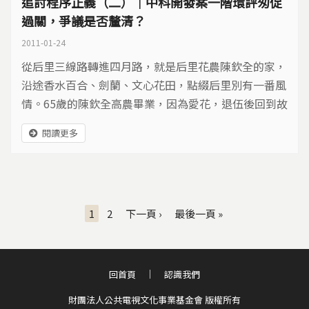
追討程序正義（二）｜中科開發案一階環評匆促
過關，爭議是否釐清？
2011-01-24
從后里三線路轉進四月路，就是后里花農陳欽全的家，
沿途香水百合、劍蘭、文心花田，點綴后里別有一番風
情。65歲的陳欽全高農畢業，因為愛花，退伍後回到故
鄉開始種花，是后里最早種花的農民之一...
閱讀更多
頁面
1
2
下一頁 ›
最後一頁 »
回首頁
認識我們
財團法人公共電視文化事業基金會 版權所有