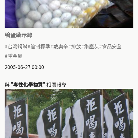
鴨蛋啟示錄
台灣鋼聯
管制標準
戴奧辛
排放
集塵灰
食品安全
重金屬
2005-06-27 00:00
與
"毒性化學物質"
相關報導