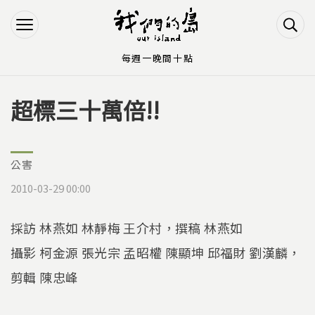
Jump to Main content
Jump to Navigation
每週一晚間十點
超標三十萬倍!!
您在這裡
公害
2010-03-29 00:00
採訪 林燕如 林靜梅 王介村，撰稿 林燕如
攝影 柯金源 張光宗 孟昭權 陳顯坤 邱福財 劉漢麟，
剪輯 陳忠峰