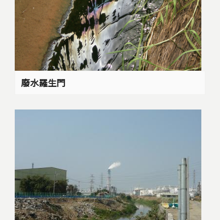
廢水羅生門