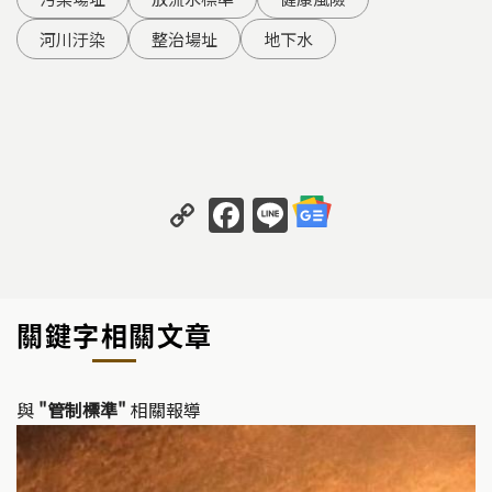
河川汙染
整治場址
地下水
C
F
Li
o
a
n
p
c
e
y
e
關鍵字相關文章
Li
b
n
o
k
o
與
"管制標準"
相關報導
k