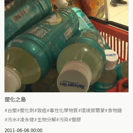
塑化之島
台塑
塑化劑
致癌
毒性化學物質
環境賀爾蒙
食物鏈
污水
凌永健
生物分解
污染
塑膠
2011-06-06 00:00