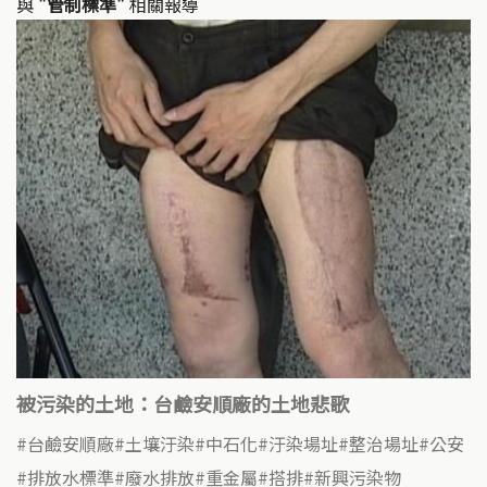
與
"管制標準"
相關報導
被污染的土地：台鹼安順廠的土地悲歌
台鹼安順廠
土壤汙染
中石化
汙染場址
整治場址
公安
排放水標準
廢水排放
重金屬
搭排
新興污染物