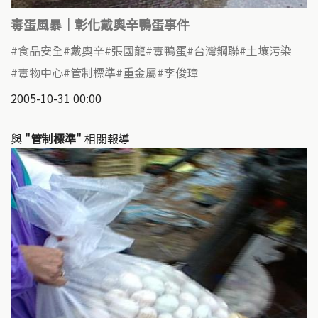
毒蛋風暴｜彰化戴奧辛鴨蛋事件
食品安全
戴奧辛
張國龍
毒鴨蛋
台灣鋼聯
土壤污染
毒物中心
管制標準
重金屬
李俊璋
2005-10-31 00:00
與
"管制標準"
相關報導