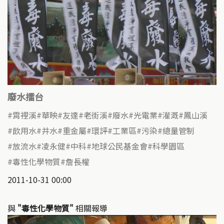
廢水擂台
霄裡溪
華映
友達
老街溪
廢水
光電業
灌溉
鳳山溪
飲用水
井水
重金屬
環評
工業區
污染
總量管制
放流水
凌永健
中科
地球公民基金會
科學園區
毒性化學物質
詹長權
2011-10-31 00:00
與
"毒性化學物質"
相關報導