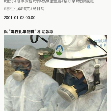
空汙
懸浮微粒
污染源
重金屬
鎘汙染
健康風險
毒性化學物質
烏腳病
2001-01-08 00:00
與
"毒性化學物質"
相關報導