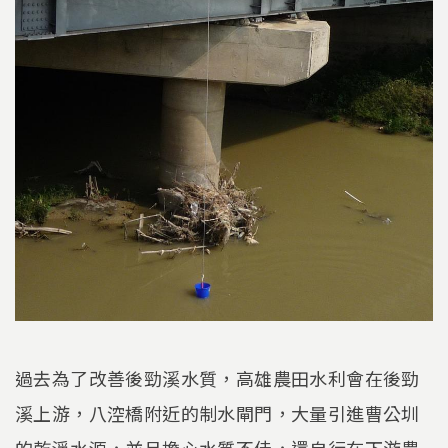
過去為了改善後勁溪水質，高雄農田水利會在後勁
溪上游，八涳橋附近的制水閘門，大量引進曹公圳