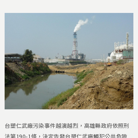
台塑仁武廠污染事件越演越烈，高雄縣政府依照刑
法第190-1條，決定告發台塑仁武廠觸犯公共危險