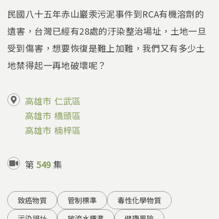
民國八十五年赤山巖汞污泥事件到RCA有機溶劑的
遺害，台灣已經有28處的汙染整治場址，土地一旦
受到傷害，想要恢復是難上加難，我們又有多少土
地禁得起一再地破壞呢？
高雄市
仁武區
高雄市
橋頭區
高雄市
楠梓區
第
549
集
致癌物質
管制標準
毒性化學物質
污染場址
放流水標準
健康風險