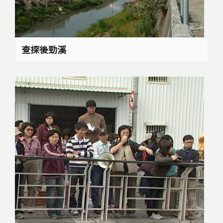
查探後勁溪