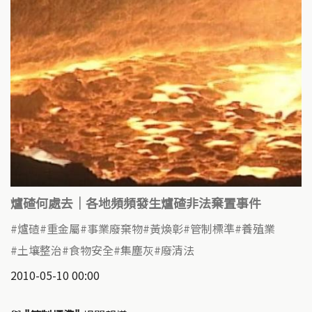
爐碴何處去｜各地頻頻發生爐碴非法棄置事件
爐碴
重金屬
事業廢棄物
黃煥彰
管制標準
養殖業
土壤整治
食物安全
集塵灰
廢清法
2010-05-10 00:00