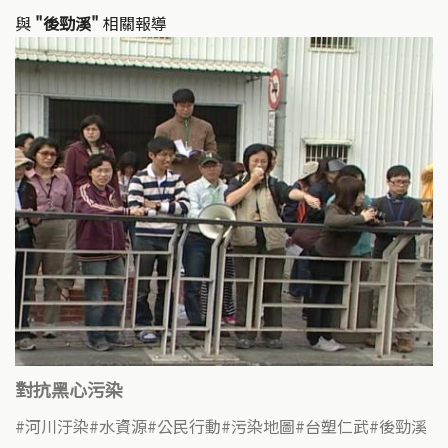
與
"後勁溪"
相關報導
對抗黑心污染
河川汙染
水資源
公民行動
污染地圖
台塑仁武
後勁溪