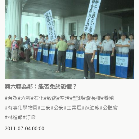
與六輕為鄰：能否免於恐懼？
台塑
六輕
石化
致癌
空污
監測
詹長權
養殖
有毒化學物質
工安
公安
工業區
煉油廠
公聽會
林進郎
汙染
2011-07-04 00:00