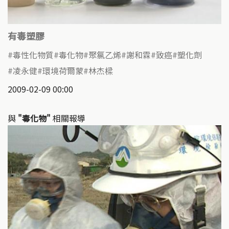
有毒塑膠
毒性化物質
毒化物
聚氯乙烯
謝和霖
致癌
塑化劑
凌永健
環境荷爾蒙
林杰樑
2009-02-09 00:00
與
"毒化物"
相關報導