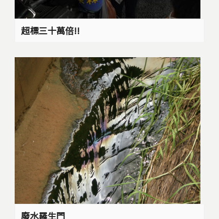
超標三十萬倍!!
廢水羅生門