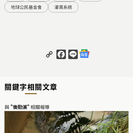
地球公民基金會
灌溉系統
C
F
Li
o
a
n
p
c
e
y
e
關鍵字相關文章
Li
b
n
o
k
o
與
"後勁溪"
相關報導
k