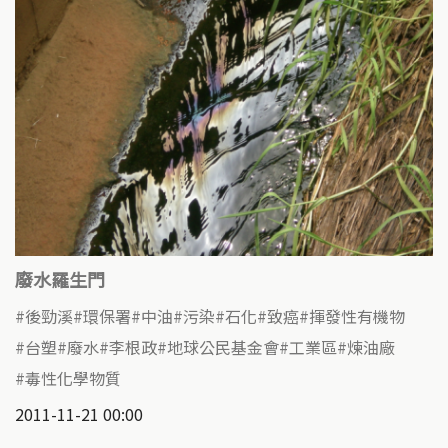
廢水羅生門
後勁溪
環保署
中油
污染
石化
致癌
揮發性有機物
台塑
廢水
李根政
地球公民基金會
工業區
煉油廠
毒性化學物質
2011-11-21 00:00