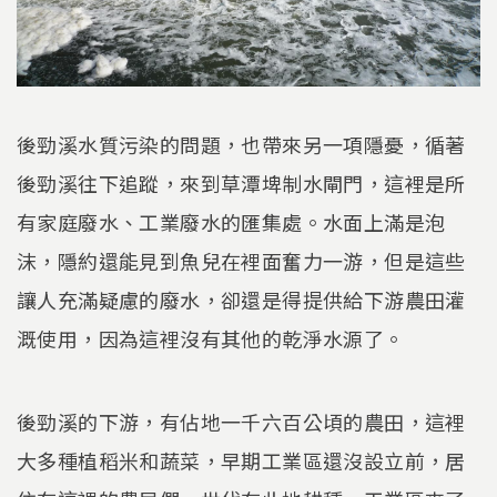
後勁溪水質污染的問題，也帶來另一項隱憂，循著
後勁溪往下追蹤，來到草潭埤制水閘門，這裡是所
有家庭廢水、工業廢水的匯集處。水面上滿是泡
沫，隱約還能見到魚兒在裡面奮力一游，但是這些
讓人充滿疑慮的廢水，卻還是得提供給下游農田灌
溉使用，因為這裡沒有其他的乾淨水源了。
後勁溪的下游，有佔地一千六百公頃的農田，這裡
大多種植稻米和蔬菜，早期工業區還沒設立前，居