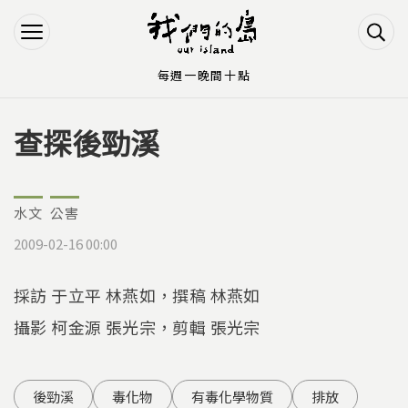
Jump to Main content
Jump to Navigation
每週一晚間十點
查探後勁溪
您在這裡
水文
公害
2009-02-16 00:00
採訪 于立平 林燕如，撰稿 林燕如
攝影 柯金源 張光宗，剪輯 張光宗
後勁溪
毒化物
有毒化學物質
排放