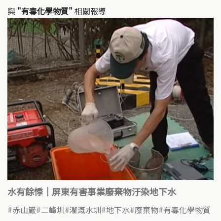
與
"有毒化學物質"
相關報導
水有餘悸｜屏東有害事業廢棄物汙染地下水
赤山巖
二峰圳
灌溉水圳
地下水
廢棄物
有毒化學物質