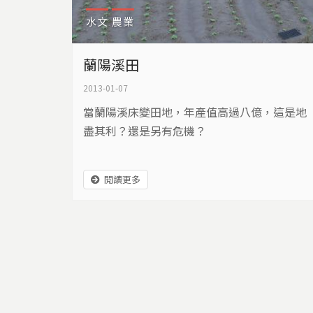
水文
農業
蘭陽溪田
2013-01-07
當蘭陽溪床變田地，年產值高過八億，這是地
盡其利？還是另有危機？
閱讀更多
頁面