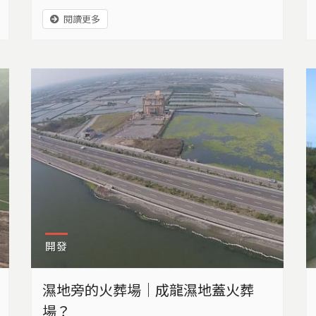
聞到屬於海岸的那股鹹腥味。荷蘭設計師寧克
閱讀更多
爾・霍夫利格（ Nienke Hoogvliet），位在
海牙的工作室，就像一個小型的自然標本館，
雖然是一位設計師，但她的工作過程更像在進
行科學實驗。 「我從七歲就決定成為一個素食
者，在我的創作過程中，我一直在探索各種自
然素材」，...
開發
濕地旁的火葬場｜成龍濕地蓋火葬
場？