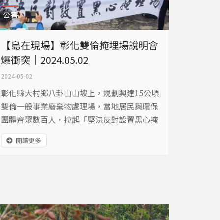
公害
【島在現場】彰化雙倫掩埋場說明會
爆衝突｜2024.05.02
2024-05-02
彰化縣大村鄉八卦山山坡上，規劃興建15公頃
雙倫一般事業廢棄物處理場，當地居民與環保
團體齊聚數百人，拉起「堅決反對設置黑心掩
埋場」白布條，展開激烈抗爭。 ​ 平和村長賴居
閱讀更多
林表示，掩埋場下方200公尺，就是自來水公
司的6口取水井，一旦污染，居民就受害。況
且大村鄉是葡萄產地，依賴地下水灌溉，水質
若是污染，將會重創葡萄產業。 ​ 彰化環保聯盟
總幹事施月英說明，掩埋場附近有彰化斷層通
過，...