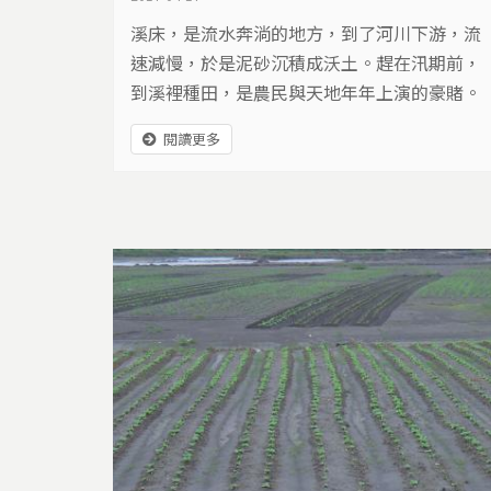
溪床，是流水奔淌的地方，到了河川下游，流
速減慢，於是泥砂沉積成沃土。趕在汛期前，
到溪裡種田，是農民與天地年年上演的豪賭。
宜蘭的母親之河，蘭陽溪，在這樣的賭局中，
閱讀更多
得到什麼？失去什麼？