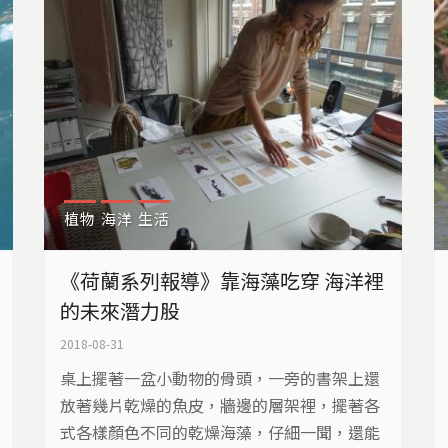
植物
海洋
生活
《荷蘭系列報導》靠海藻吃穿 海洋裡
的未來潛力股
2018-08-31
桌上擺著一盆小動物的骨頭，一旁的書架上還
放著幾片乾燥的魚皮，牆邊的層架裡，擺著各
式各樣顏色不同的乾燥海藻，仔細一聞，還能