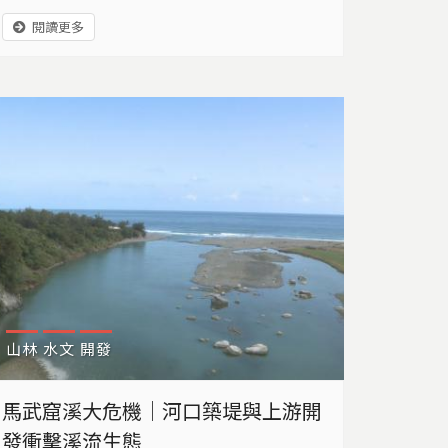
排名第二，每年產量超過10GW，不過光鮮亮
閱讀更多
麗背後，卻也潛藏環境問題。農地上的倉庫、
廠房，堆置著一桶桶光電廠產出的廢液。這些
陳年問題如何解決？太陽光電能不能邁向真正
的綠能，走向資源循環之路？
山林
水文
開發
馬武窟溪大危機｜河口築堤與上游開
發衝擊溪流生態