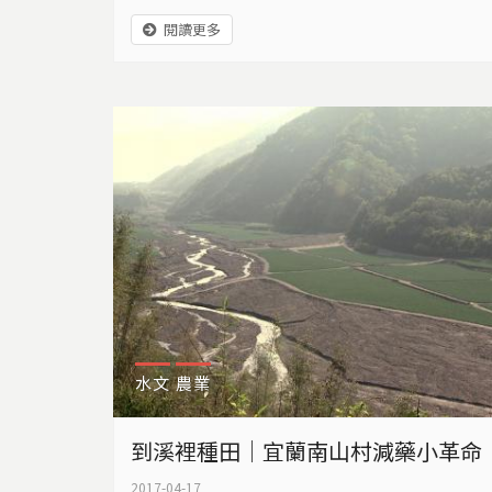
源等問題，今年主題是振興：為海洋採取集體
閱讀更多
行動。
水文
農業
到溪裡種田｜宜蘭南山村減藥小革命
2017-04-17