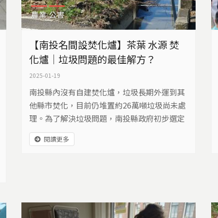
農業
公害
【南投名間設焚化爐】茶葉 水源 焚
化爐｜垃圾問題的最佳解方？
2025-01-19
南投縣內沒有自建焚化爐，垃圾長期外運到其
他縣市焚化，目前仍堆置約26萬噸垃圾尚未處
理。為了解決垃圾問題，南投縣政府初步選定
在名間鄉新民村興建焚化爐，當地居民擔憂會
閱讀更多
影響茶業與農田，組成自救會強烈表達反對。