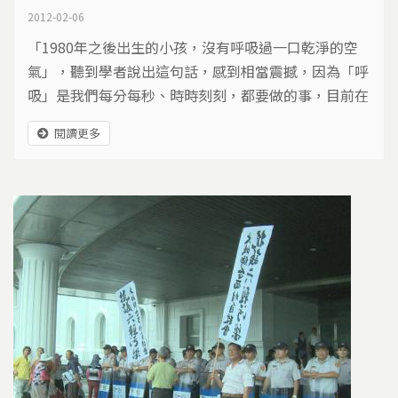
2012-02-06
「1980年之後出生的小孩，沒有呼吸過一口乾淨的空
氣」，聽到學者說出這句話，感到相當震撼，因為「呼
吸」是我們每分每秒、時時刻刻，都要做的事，目前在
台灣，氣喘兒的比例卻是一直升高，得到肺腺癌的人數
閱讀更多
也不斷增加，於是各地受到臭氣所苦的居民，憤而走上
街頭，像台中東海大學的師生，忍受異味空氣至少七年
以上，大學生為了爭「呼吸權」，透過公聽會和政府對
話，但是問題依舊沒有解決，他們只好舉辦連署活動、
甚至走上街頭抗議，為了瞭解真相，我們開始紀錄這場
公民行動。