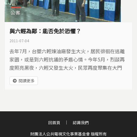
公害
與六輕為鄰：能否免於恐懼？
2011-07-04
去年7月，台塑六輕煉油廠發生大火，居民徘徊在逃離
家園，或是到六輕抗議的矛盾心情。今年5月，烈燄再
度照亮黑夜，六輕又發生大火，民眾再度聚集在大門
口。垂直整合上中下游產業鏈的台塑六輕，是一個超級
閱讀更多
石化園區，產能在世界名列前茅，但在環保工安，能否
做到讓在地居民免於恐懼？
回首頁
認識我們
財團法人公共電視文化事業基金會 版權所有