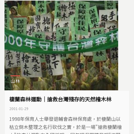
山林
棲蘭森林運動｜搶救台灣殘存的天然檜木林
2001-01-29
1998年保育人士舉發退輔會森林保育處，於棲蘭山以
枯立倒木整理之名行砍伐之實，於是一場"搶救棲蘭檜