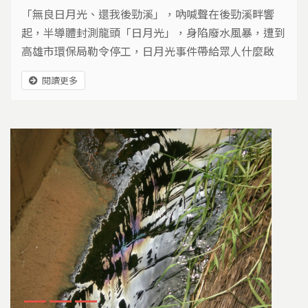
「無良日月光、還我後勁溪」，吶喊聲在後勁溪畔響
起，半導體封測龍頭「日月光」，身陷廢水風暴，遭到
高雄市環保局勒令停工，日月光事件帶給眾人什麼啟
示？
閱讀更多