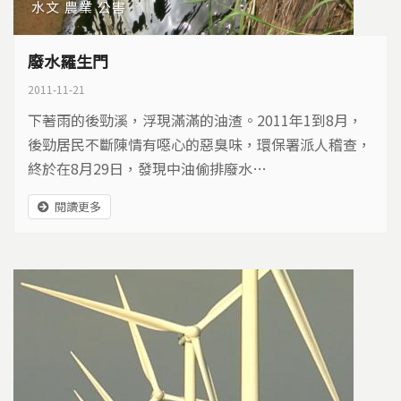
水文
農業
公害
廢水羅生門
2011-11-21
下著雨的後勁溪，浮現滿滿的油渣。2011年1到8月，
後勁居民不斷陳情有噁心的惡臭味，環保署派人稽查，
終於在8月29日，發現中油偷排廢水…
閱讀更多