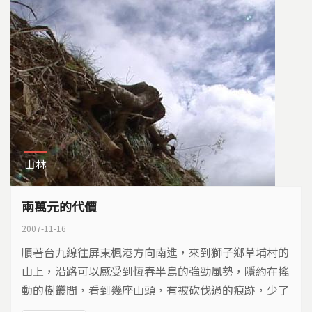
山林
兩萬元的代價
2007-11-16
順著台九線往屏東楓港方向南進，來到獅子鄉草埔村的
山上，沿路可以感受到恆春半島的強勁風勢，隱約在搖
動的樹叢間，看到幾座山頭，有被砍伐過的痕跡，少了
樹木的屏障，山頭的風更大了。到了現場，只能用滿目