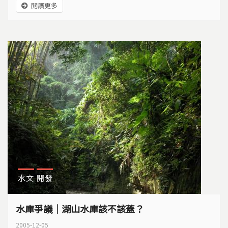
閱讀更多
瘡痍來形容眼前所見…
水文
開發
水庫爭議｜湖山水庫該不該蓋？
2005-12-05