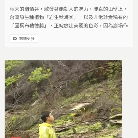
秋天的幽情谷，散發著她動人的魅力，陡直的山壁上，
台灣原生種植物「岩生秋海棠」，以及非常珍貴稀有的
「圓葉布勒德藤」，正綻放出美麗的色彩，因為崩塌作
用旺盛，大型植物不容易附生，輕巧的崖壁植物，得以
閱讀更多
在此欣欣向榮、生生不息。台灣有31種蛙類，這裡就發
現了22種。更令人驚訝的是，從中海拔到熱帶雨林的物
種，都可以在這裡發現，為什麼在這低海拔的森林，能
包含不同生態系的生物，生態學家可能沒有機會為我們
解答，因為這裡是湖山水庫的預定地，未來，這片山林
會淹沒在水中。