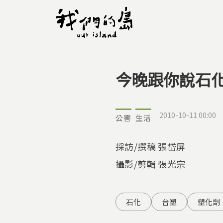
今晚跟你說石
您在這裡
2010-10-11 00:00
公害
生活
採訪/撰稿 張岱屏
攝影/剪輯 張光宗
石化
台塑
塑化劑