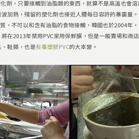
塑化劑，只要接觸到油脂類的東西，就算不是高溫也會
波加熱，殘留的塑化劑也接近人體每日容許的暴露量。日
材質，不可以和含有油脂的食物接觸，韓國也於2004年，
將在2013年禁用PVC家用保鮮膜，但是一般賣場和商
具、鞋類，也是
有毒塑膠PVC
的大本營。