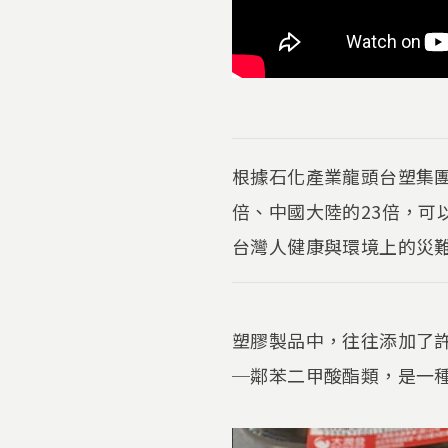
根據石化產業龍頭台塑集團
倍、中國大陸的23倍，
台灣人健康與環境上的災難.
塑膠製品中，往往添加了
─鄰苯二甲酸酯類，是一