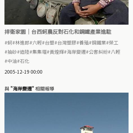
捍衛家園｜台西蚵農反對石化和鋼鐵產業進駐
蚵
林進郎
六輕
台塑
台灣塑膠
養殖
鋼鐵業
榮工
抽砂
造陸
集集堰
黃煌輝
海岸變遷
公害糾紛
八輕
中油
石化
2005-12-19 00:00
與
"海岸變遷"
相關報導