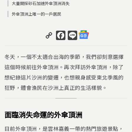
大量開採砂石加速外傘頂洲消失
外傘頂洲上唯一的一戶居民
C
F
Li
o
a
n
p
c
e
冬天，一個不太適合出海的季節，我們卻刻意選擇
y
e
這個時候前往外傘頂洲。再次拜訪外傘頂洲，除了
Li
b
想紀錄這片沙洲的變遷，也想親身感受東北季風的
n
o
k
o
狂野，體會漁民在沙洲上真正的生活樣貌。
k
面臨消失命運的外傘頂洲
目前外傘頂洲，是雲林嘉義一帶的熱門旅遊景點，