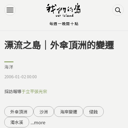
Jump to Main content
Jump to Navigation
每週一晚間十點
漂流之島｜外傘頂洲的變遷
您在這裡
海洋
2006-01-02 00:00
採訪報導
于立平
張光宗
外傘頂洲
沙洲
海岸變遷
侵蝕
...more
濁水溪