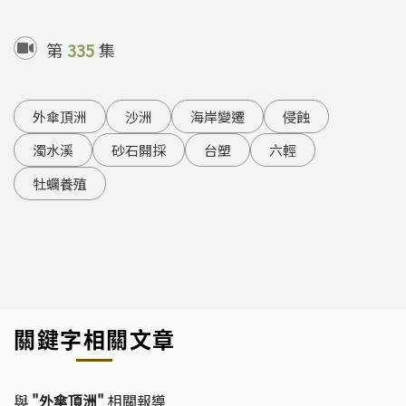
第
335
集
外傘頂洲
沙洲
海岸變遷
侵蝕
濁水溪
砂石開採
台塑
六輕
牡蠣養殖
關鍵字相關文章
與
"外傘頂洲"
相關報導