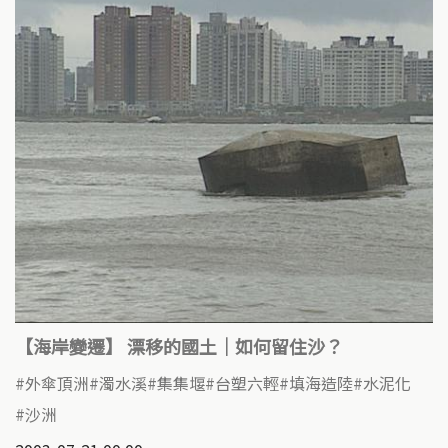
【海岸變遷】 漂移的國土｜如何留住沙？
外傘頂洲
濁水溪
集集堰
台塑六輕
填海造陸
水泥化
沙洲