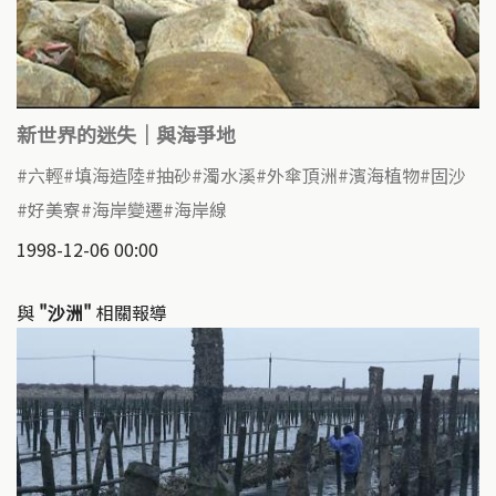
新世界的迷失｜與海爭地
六輕
填海造陸
抽砂
濁水溪
外傘頂洲
濱海植物
固沙
好美寮
海岸變遷
海岸線
1998-12-06 00:00
與
"沙洲"
相關報導