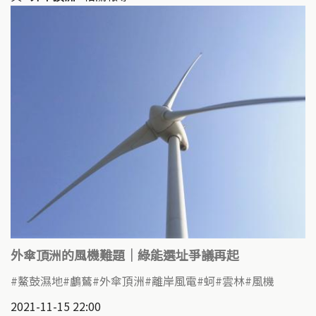
外傘頂洲的風機難題｜綠能選址爭議再起
鰲鼓濕地
鸕鶿
外傘頂洲
離岸風電
蚵
雲林
風機
2021-11-15 22:00