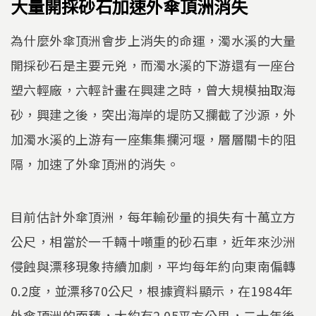
大量開採砂石加速外傘頂洲消失
為什麼外傘頂洲會步上消失的命運，濁水溪的大量
開採砂石是主要元兇，而濁水溪的下游還有一座台
塑六輕廠，六輕計畫在興建之時，曾大規模抽取海
砂，興建之後，突出海岸的堤防又攔截了沙源，外
加濁水溪的上游有一座集集攔河堰，層層關卡的阻
隔，加速了外傘頂洲的消失。
目前估計外傘頂洲，每年輸砂量的損失有十萬立方
公尺，相當於一千輛十噸重的砂石車，近年來沙洲
侵蝕與漂移現象持續加劇，平均每年約向東南偏轉
0.2度，並漂移70公尺，根據資料顯示，在1984年
外傘頂洲的面積，大約有2.05平方公里，二十年後