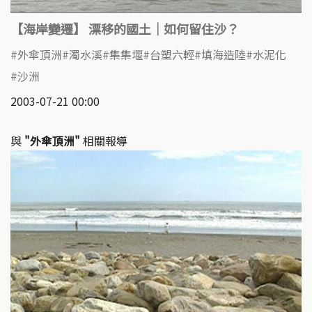
【海岸變遷】 漂移的國土｜如何留住沙？
外傘頂洲
濁水溪
集集堰
台塑六輕
填海造陸
水泥化
沙洲
2003-07-21 00:00
與
"外傘頂洲"
相關報導