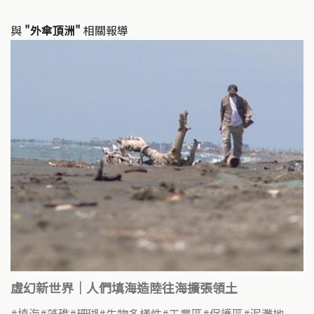
與
"外傘頂洲"
相關報導
虛幻新世界｜人們填海造陸往海擴張領土
填海
藻礁
珊瑚
生物多樣性
工業區
保護區
泥灘地