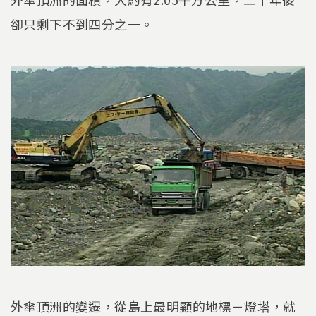
卻只剩下不到四分之一。
外傘頂洲的變遷，從島上最明顯的地標－燈塔，就