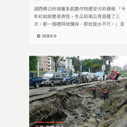
湖西鄉公所接獲多起農作物遭受污染通報 「今
年初就感覺很奇怪，冬瓜和南瓜育苗種了三
次，都一個禮拜就爛掉，那就是水不行。」澎
湖縣湖西鄉湖東村農民許順喜說，「玉米也一
閱讀更多
樣長不出來，植株不是乾掉就是空包彈，湖西
村那邊也一樣。」 「以往一年可收四、五千公
斤的冬瓜，今年只收成兩條，一個夏天最少損
失十萬元。」許順喜的農田距離湖西油庫六、
七百公尺，他質疑，油庫附近的地下水位高，
他的農田水位低，...