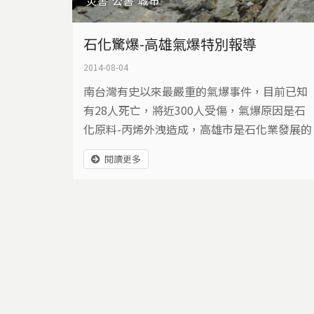
災害
公害
城市
石化驚爆-高雄氣爆特別報導
2014-08-04
南台灣有史以來最嚴重的氣爆事件，目前已知
有28人死亡，將近300人受傷，氣爆原因是石
化原料-丙烯外洩造成，高雄市是石化業發展的
重鎮，地底管線錯綜複雜，究竟是哪家業者所
閱讀更多
引起？又為何發生氣爆？對於地底下還藏有多
少危機？高雄市居民籠罩在不安的氣氛中，要
如何看待高雄人與石化產業的愛恨情仇。
頁面