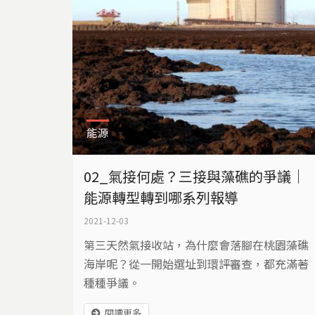
件會過去，記憶會模糊...
能源
02_氣接何處？三接與藻礁的爭議｜
能源轉型轉到哪系列報導
2021-12-03
第三天然氣接收站，為什麼會落腳在桃園藻礁
海岸呢？從一開始選址到環評審查，都充滿著
種種爭議。
閱讀更多