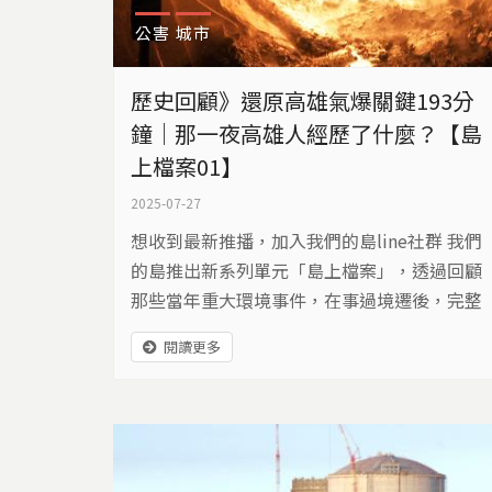
公害
城市
歷史回顧》還原高雄氣爆關鍵193分
鐘｜那一夜高雄人經歷了什麼？【島
上檔案01】
2025-07-27
想收到最新推播，加入我們的島line社群 我們
的島推出新系列單元「島上檔案」，透過回顧
那些當年重大環境事件，在事過境遷後，完整
陳述事發經過，以及事件發生之後，又帶給台
閱讀更多
灣什麼樣的改變？ 2014年7月31日深夜發生的
高雄氣爆，這場公安意外暴露出高雄這座工業
城市，底下錯綜複雜的工業管線與民眾生活息
息相關，但多數人都不知道，直到災害發生
時，才赫然發現管理上有許多欠缺的地方。 事