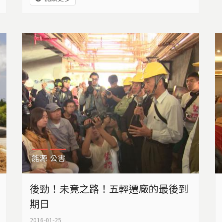
說：「我們里民沒有得到什麼，得到危險
啦！」
能源
公害
後勁！未竟之路！五輕遷廠的最後到
期日
2016-01-25