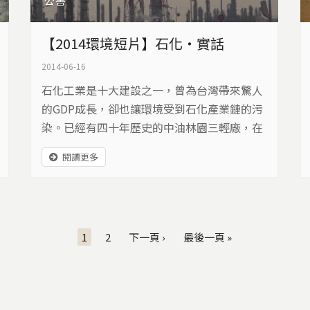
公害
【2014環境短片】石化‧實話
2014-06-16
石化工業是十大建設之一，曾為台灣帶來驚人
的GDP成長，卻也讓環境受到石化產業鏈的污
染。已經有四十年歷史的中油林園三輕廠，在
民國97年底，以更新之名進行擴廠，環保團體
閱讀更多
與居民質疑「有條件通過」的環評，缺乏正當
性。長久以來，周邊居民忍受惡劣環境，罹癌
陰影更是揮之不去…
1
2
下一頁 ›
最後一頁 »