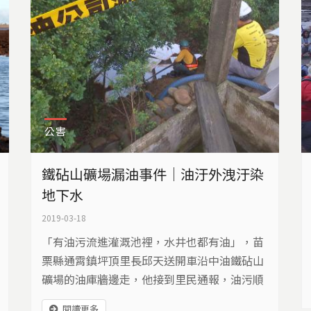
公害
鐵砧山礦場漏油事件｜油汙外洩汙染
地下水
2019-03-18
「有油污流進灌溉池裡，水井也都有油」，苗
栗縣通霄鎮坪頂里長邱天送開車沿中油鐵砧山
礦場的油庫牆邊走，他接到里民通報，油污順
著溪溝又往更外圍擴散，邱里長忿忿不平的
閱讀更多