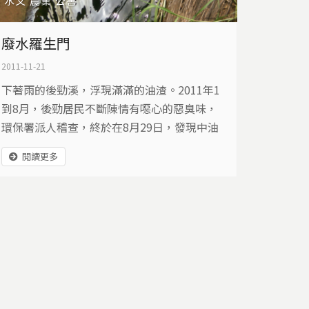
水文
農業
公害
廢水羅生門
2011-11-21
下著雨的後勁溪，浮現滿滿的油渣。2011年1
到8月，後勁居民不斷陳情有噁心的惡臭味，
環保署派人稽查，終於在8月29日，發現中油
偷排廢水…
閱讀更多