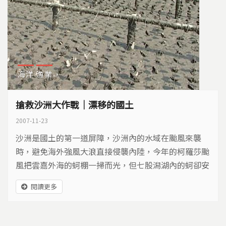
海洋
漁業
搶救沙洲大作戰｜漂移的國土
2007-11-23
沙洲是國土的第一道屏障，沙洲內的水域在颱風來襲
時，避免海外強風大浪直接侵襲內陸，今年的柯羅莎颱
風把雲嘉外海的蚵棚一掃而光，但七股潟湖內的蚵卻安
然無恙，就是因為有沙洲的保護。從地理環境的變遷，
閱讀更多
台灣西南沿海是堆積海岸，海岸線不斷向外推移，但現
在卻變成侵蝕海岸，沙洲缺乏沙源補充，而逐漸消失，
在搶救沙洲的行動背後，又突顯出國土管理的哪些問