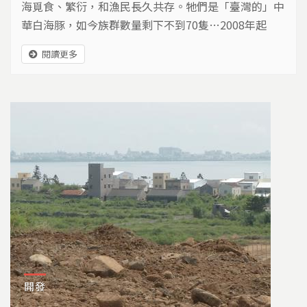
海覓食、繁衍，和漁民長久共存。牠們是「臺灣的」中
華白海豚，如今族群數量剩下不到70隻…2008年起
「國光石化」開發案選址彰化濁水溪口濕地，計畫填海
閱讀更多
造陸。環保團體發起搶救行動，引起全國輿論。最後
「國光石化」放棄落腳彰化，白海豚成為臺灣環保運動
的新象徵。然而，成為明星物種，是否真能挽救瀕危的
臺灣白海豚？讓牠們繼續在西海岸繁衍不息？這一切都
只是個開始！
開發