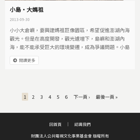
小島‧大媽祖
2013-09-30
小小大倉嶼，要興建媽祖巨像園區，希望促進澎湖內海
觀光。但是在高度開發，觀光遽增下，島嶼和澎湖內
海，能不能承受巨大的環境變遷，成為爭議問題。小島
大媽祖，將是什麼樣的命運轉變？
閱讀更多
頁面
1
2
3
4
5
6
下一頁 ›
最後一頁 »
回首頁
認識我們
財團法人公共電視文化事業基金會 版權所有