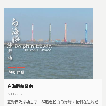
身，有著堅硬甲殼，外型有點像鋼盔，拖著長長的尾巴
在潮間帶爬行，牠是鱟，早在四億五千萬年前，牠的祖
先就已經生活在地球上，是一種比恐龍還古老的生物…
動物
開發
白海豚練習曲
2014-02-10
臺灣西海岸棲息了一群體色粉白的海豚，牠們在這片近