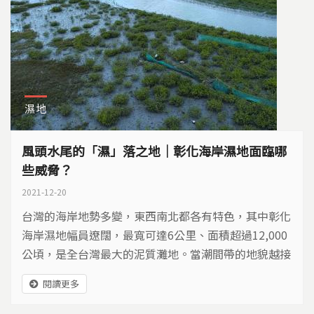
濕地
風頭水尾的「濕」落之地｜彰化海岸濕地面臨哪
些威脅？
2021-12-20
台灣的海岸地勢多變，東西南北都各有特色，其中彰化
海岸濕地幅員遼闊，最寬可達6公里、面積超過12,000
公頃，是全台灣最大的泥質灘地。當潮間帶的地貌越接
近原始泥灘地的模樣時，生態也越精彩。但是這片廣袤
閱讀更多
的泥灘地，多年來卻飽受工業開發、外來植物入侵等問
題摧殘。