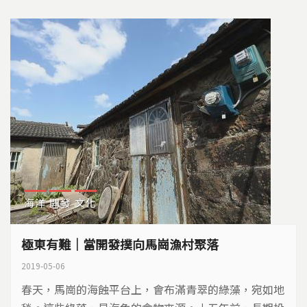
海洋
開發
文化
極東有難｜當開發撲向馬崗漁村聚落
2019-05-06
春天，馬崗的海蝕平台上，會布滿青翠的綠藻，宛如地