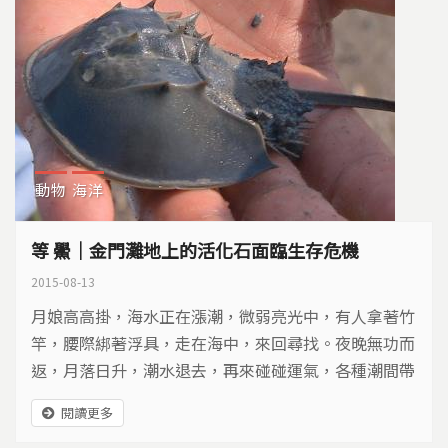
動物
海洋
等 鱟｜金門灘地上的活化石面臨生存危機
2015-08-13
月娘高高掛，海水正在漲潮，微弱亮光中，有人拿著竹
竿，腰際綁著浮具，走在海中，來回尋找。夜晚無功而
返，月落日升，潮水退去，再來碰碰運氣，各種潮間帶
生物紛紛探出頭來，退潮是牠們享用大餐的時刻。螃蟹
閱讀更多
腳下，有種生物正蠢蠢欲動，泥濘中神秘的主角緩緩現