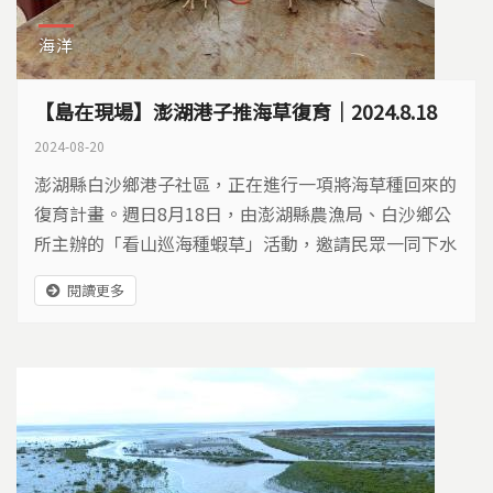
海洋
【島在現場】澎湖港子推海草復育｜2024.8.18
2024-08-20
澎湖縣白沙鄉港子社區，正在進行一項將海草種回來的
復育計畫。週日8月18日，由澎湖縣農漁局、白沙鄉公
所主辦的「看山巡海種蝦草」活動，邀請民眾一同下水
復育海草。 水試所澎湖中心技士冼宜樂說明海草夾以
閱讀更多
及種植海草的方法。 水試所澎湖中心技士冼宜樂說明
海草夾以及種植海草的方法。 民眾參與種植海草活動 ​
此次復育的海草有三種，分別是卵葉鹽草、單脈二藥
草、甘草。當地村長指出，...