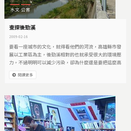
水文
公害
查探後勁溪
2009-02-16
要看一座城市的文化，就得看他們的河流，高雄縣市發
展以工業區為主，後勁溪相對的也就承受很大的環境壓
力，不過明明可以減少污染，卻為什麼還是要把這麼高
濃度的有毒化學物質，排放到河流裡，這些原本在原料
閱讀更多
都被列管的有毒化學物質，進入廢水後就可以置之不理
了，種種的疑問令人不解，如果不徹底從排放源改善，
大高雄居民們，還是得擔心河裡有毒的危機，繼續存在
著…