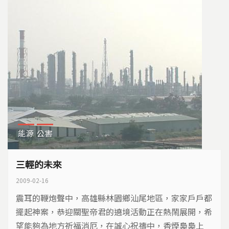
能源
公害
三輕的未來
2009-02-16
震耳的鞭炮聲中，高雄縣林園鄉汕尾地區，家家戶戶都
擺起神案，恭迎關聖帝君的遶境活動正在熱鬧展開，希
望能夠為地方祈福消厄，在誠心祝禱中，香煙裊裊上