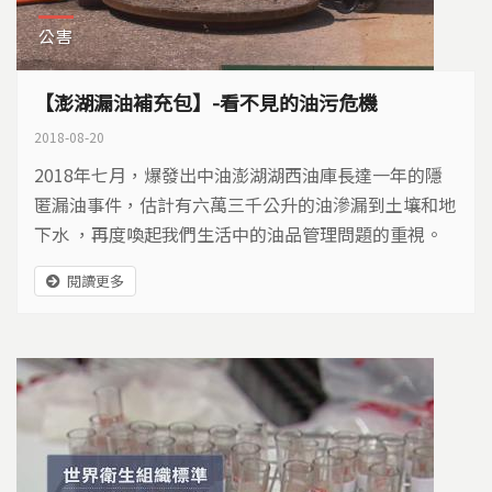
公害
【澎湖漏油補充包】-看不見的油污危機
2018-08-20
2018年七月，爆發出中油澎湖湖西油庫長達一年的隱
匿漏油事件，估計有六萬三千公升的油滲漏到土壤和地
下水 ，再度喚起我們生活中的油品管理問題的重視。
這次的事件，澎湖環保局以違反水污法第28條和土污法
閱讀更多
第41條，裁處中油650萬元罰鍰，而中油內部也祭出懲
處，但受傷的環境，未來又需要耗費多少時間與資源來
拯救呢？ 澎湖湖西油庫16號油槽漏油 大事紀 資料來
源：澎湖縣環保局、中油、公視新聞 ...