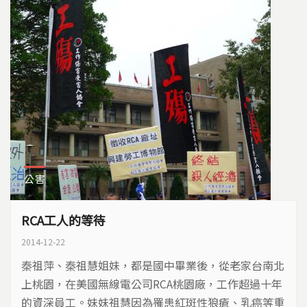
公害
RCA工人的等待
2014-12-22
秦祖萍、秦祖慧姐妹，都是國中畢業後，從老家台南北
上桃園，在美國無線電公司RCA桃園廠，工作超過十年
的資深員工。妹妹祖慧因為罹患紅斑性狼瘡、乳癌等重