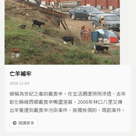
公害
亡羊補牢
2006-12-04
被稱為世紀之毒的戴奧辛，在生活週遭悄悄滲透，去年
彰化縣線西鄉戴奧辛鴨蛋落幕，2006年林口八里又傳
出羊隻遭到戴奧辛污染事件，無獨有偶的，兩起事件，
都是透過衛生署委託食品安全調查研究中，才被揭露，
閱讀更多
台灣食品安全是否亮起紅燈？能不能在戴奧辛污染事件
之後，亡羊補牢呢？