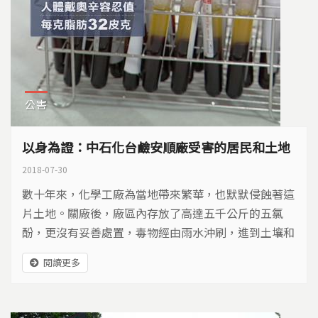
公害
以身為證：中石化台鹼安順廠受害的居民和土地
2018-07-30
數十年來，化學工廠為當地帶來繁華，也默默侵蝕著這
片土地。關廠後，廠區內存放了高達五千公斤的五氯
酚，更沒有妥善處置，毒物經由雨水沖刷，進到土壤和
水中。不知情的居民，長期在這裡捕魚食用，就這樣把
閱讀更多
累積在魚體中的汞和戴奧辛吃下肚。