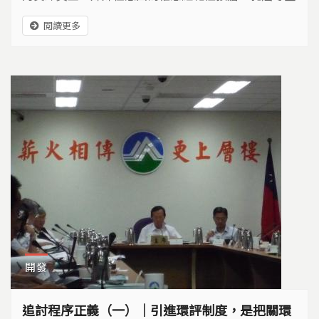
症，有四張重大傷病卡，不敢結婚。姐姐祖萍因為多囊
閱讀更多
性卵巢症，度過好幾次早產危險後，生下一位女兒，之
後歷經小產就無法再受孕，現在深受糖尿病所苦。她回
想年輕時，常有月經不正常大量出血，懷疑和在RCA工
作有關。
開發
追討程序正義（一）｜引進環評制度，是把關環