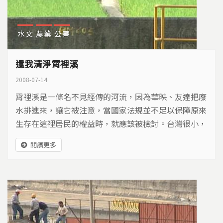
水文
農業
公害
還我清淨霄裡溪
2008-07-14
霄裡溪是一條名不見經傳的河流，因為華映、友達把廢
水排進來，讓它被注意，當國家法規並不足以保障原來
生存在這裡居民的權益時，就應該被檢討。台灣很小，
有多少的好山好水好土地可以這樣被犧牲？把土地、水
閱讀更多
源都毀了，住在這塊土地上的人還能平安嗎？