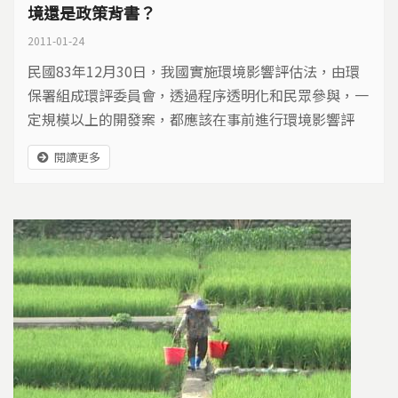
境還是政策背書？
2011-01-24
民國83年12月30日，我國實施環境影響評估法，由環
保署組成環評委員會，透過程序透明化和民眾參與，一
定規模以上的開發案，都應該在事前進行環境影響評
估，達到預防而且減輕環境破壞。但是從中科三期、中
閱讀更多
科四期、蘇花改的案例來看，環評制度卻被質疑淪為政
策背書的工具。外界甚至以「環評已死」來表達對環評
制度的不信任。究竟環境影響評估制度出了什麼問題？
如何才能重拾民眾對制度的信心？環評制度未來又該如
何走？...