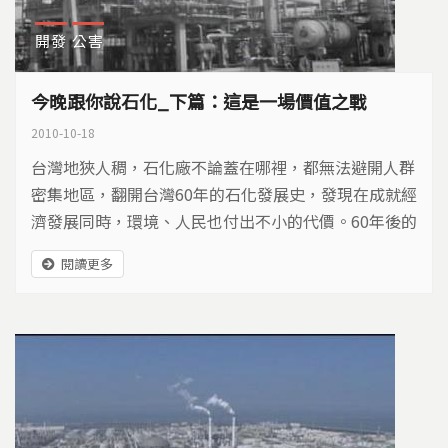
開發
公害
今晚跟你說石化_下篇：這是一場價值之戰
2010-10-18
台灣地狹人稠，石化廠不論蓋在哪裡，都無法避開人群
密集地區，翻開台灣60年的石化發展史，發現在成就經
濟發展同時，環境、人民也付出不小的代價。60年後的
今天，當民間開始反思石化業與土地的糾葛，包括中研
閱讀更多
院院士、上千名學者連署反對擴張石化業，甚至十多萬
民眾願意集資購買濕地。政府要思考的是，繼續擴張石
化業，是否符合大多數台灣人民的利益…