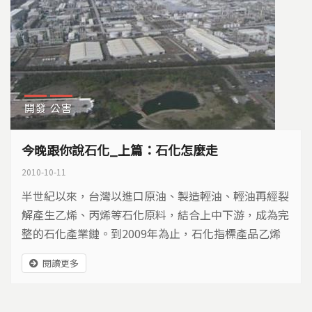
開發
公害
今晚跟你說石化_上篇：石化怎麼走
2010-10-11
半世紀以來，台灣以進口原油、製造輕油、輕油再經裂
解產生乙烯、丙烯等石化原料，結合上中下游，成為完
整的石化產業鏈。到2009年為止，石化指標產品乙烯
的產能，已從5.5萬噸，成長到目前的404萬噸。如今政
閱讀更多
府又要繼續擴張石化業，當超過五成的石化產品外銷，
追求乙烯自給率是否還有意義？經濟部期待擴增上游產
能，來帶動台商回流又是否可行？