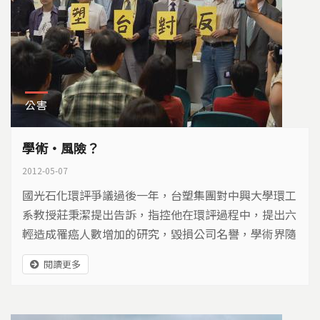
公害
學術‧風險？
2012-05-07
國光石化環評爭議過後一年，台塑集團對中興大學環工
系教授莊秉潔提出告訴，指控他在環評過程中，提出六
輕造成罹癌人數增加的研究，毀損公司名譽，學術界隨
後發起連署聲援，抗議台塑箝制學術言論自由...
閱讀更多