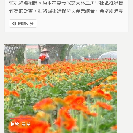
忙抓諸羅樹蛙。原本在嘉義採訪大林三角里社區推綠標
竹筍的計畫，把諸羅樹蛙保育與產業結合，希望創造農
民與樹蛙雙贏，這是讓諸羅樹蛙永續生存的方法之一，
閱讀更多
才剛聽到在鹽水溪南岸的永康也有諸羅樹蛙分布，卻是
要搶救，驚喜之餘不免感嘆，於是我們向三角里的居民
道歉，採訪到一半，直奔永康採訪...
植物
農業