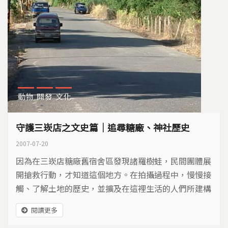
動物
開發
文化
守護三崁店之文史篇｜追尋糖廠、神社歷史
2007-07-20
因為在三崁店糖廠舊宿舍區發現諸羅樹蛙，民間團體展
開搶救行動，才知道這個地方。在拍攝過程中，慢慢接
觸、了解土地的歷史，並擴及在這裡生活的人們所建構
的地景與文化。由於諸羅樹蛙事件發展快速，拍攝擴及
閱讀更多
各個層面，包括文史、生態都有，寫稿的時候發現，三