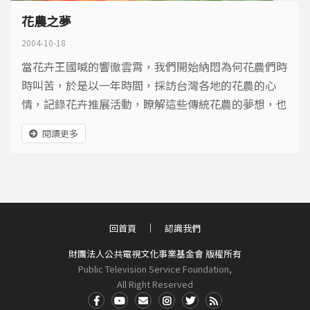
花農之夢
2004-10-18
當花卉王國喊的響徹雲霄，我們開始納悶為何花農們時
時叫苦，於是以一年時間，採訪台灣各地的花農的心
情，記錄花卉推展活動，瞭解這些傳統花農的夢想，也
觀察台灣花卉產業面臨的瓶頸。
閱讀更多
回首頁
認識我們
財團法人公共電視文化事業基金會 版權所有
Public Television Service Foundation,
All Right Reserved