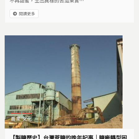
不再甜蜜，生出異樣的苦澀果實…
閱讀更多
農業
文化
【製糖歷史】台灣蔗糖的晚年記事｜糖廠轉型困