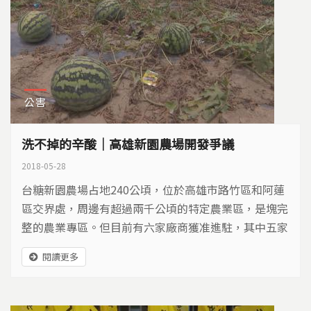
公害
洗不掉的辛酸｜高雄新園農場開發爭議
2018-05-28
台糖新園農場占地240公頃，位於高雄市路竹區和阿蓮
區交界處，周邊有超過兩千公頃的特定農業區，是塊完
整的農業專區。但目前有六家廠商獲准進駐，其中五家
是生產螺絲、金屬扣件等相關金屬製品和金屬表面處理
閱讀更多
的業者，總面積超過60公頃，將形成一處新的工業聚
落。