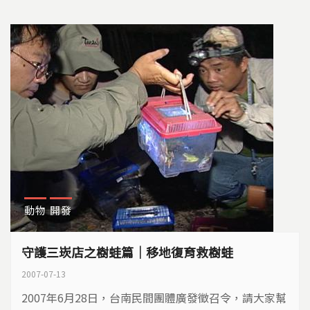
崁店的東西實在是太豐富了，決定做成兩集，分為樹蛙
篇與文史篇。
動物
開發
守護三崁店之樹蛙篇｜移地復育救樹蛙
2007-07-13
2007年6月28日，台南民間團體廣發徵召令，請大家幫