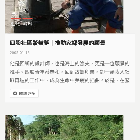
動物
濕地
四股社區鱉鼓夢｜推動家鄉發展的願景
2008-01-18
他是回鄉的設計師，也是海上的漁夫，更是一位願景的
推手。四股青年蔡恭和，回到故鄉創業，卻一頭栽入社
區再造的工作中，成為生命中美麗的插曲。於是，在鰲
鼓濕地旁的小小村落裡，一個關於濕地上的桃源夢，開
閱讀更多
始起飛。