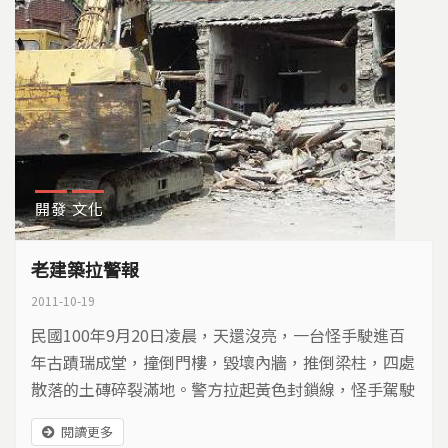
開發
文化
老建築拉警報
2011-10-19
民國100年9月20日凌晨，天還沒亮，一台怪手駛進百
年古蹟瑞成堂，撞倒門樓，毀壞內牆，推倒梁柱，四處
散落的土磚碎裂滿地。警方拉起黃色封鎖線，怪手駕駛
者早已逃逸無蹤，現場只遺留下這台怪手，大家都在找
閱讀更多
兇手到底是誰？