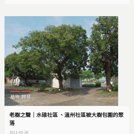
植物
開發
老樹之聲｜水碓社區 、溫州社區被大樹包圍的聚
落
2011-05-30