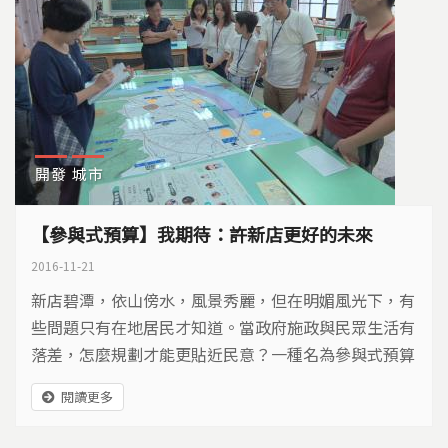
開發
城市
【參與式預算】我期待：許新店更好的未來
2016-11-21
新店碧潭，依山傍水，風景秀麗，但在明媚風光下，有
些問題只有在地居民才知道。當政府施政與民眾生活有
落差，怎麼規劃才能更貼近民意？一種名為參與式預算
的政策工具，讓居民握有主導權，打造家鄉願景，也期
閱讀更多
待藉此彌補差距…