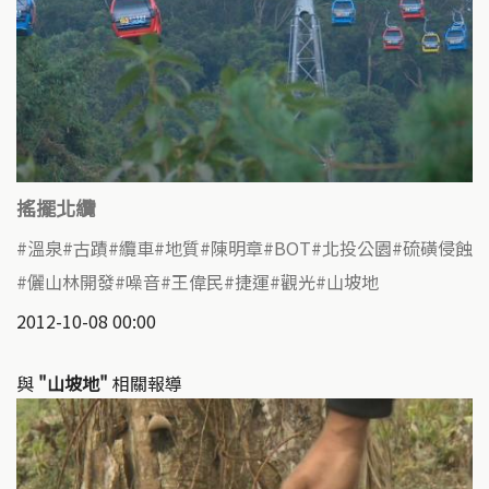
搖擺北纜
溫泉
古蹟
纜車
地質
陳明章
BOT
北投公園
硫磺侵蝕
儷山林開發
噪音
王偉民
捷運
觀光
山坡地
2012-10-08 00:00
與
"山坡地"
相關報導