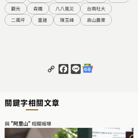
觀光
森鐵
八八風災
台南社大
二萬坪
重建
陳玉峰
高山農業
C
F
Li
o
a
n
p
c
e
y
e
關鍵字相關文章
Li
b
n
o
k
o
與
"阿里山"
相關報導
k