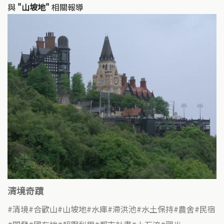
與
"山坡地"
相關報導
清境奇蹟
清境
合歡山
山坡地
水庫
滯洪池
水土保持
農舍
民宿