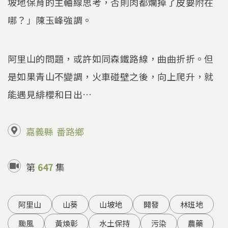
坡地保育的主軸線思考，否則肉都爛掉了皮要附在
哪？」陳玉峰強調。
阿里山的問題，或許如同森鐵路線，曲曲折折。但
是如果青山不變調，火車碰壁之後，向上爬升，就
能遇見緋櫻和日出…
嘉義縣
番路鄉
第
647
集
阿里山
山葵
山坡地
開發
林班地
颱風
黃煥彰
水土保持
污染
農藥