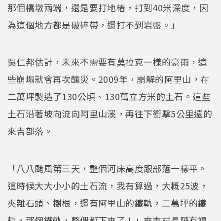
那個橋墩兩端，還是要打地樁，打到40米深度，因
為這個地方都是破碎帶，還打不到岩盤。」
吳仁邦估計，未來不需要有莫拉克一樣的豪雨，這
些崩塌就會再次釀災。2009年，崩解的阿里山，在
二萬坪製造了130公頃、130萬立方米的土石。這些
土石沿著坡向流向阿里山溪，再往下衝擊5公里遠的
來吉部落。
「八八颱風第三天，整個河床高度跟部落一樣平。
這時候大大小小的土石流，我有算過，大概25波，
夾雜石頭、樹根，還有阿里山的鐵軌，二萬坪的鐵
軌，那個鐵軌，整個都下來了！」來吉村長陳有福