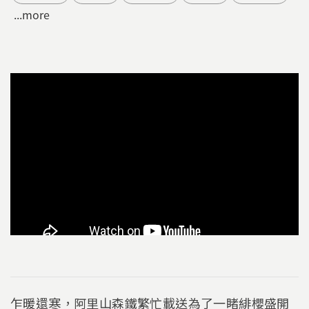
...more
乍暖還寒，阿里山森鐵繁忙載送為了一睹緋櫻盛開