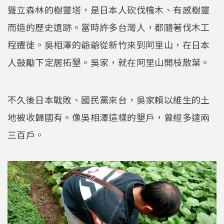
聳立森林的樹靈塔，是日本人砍伐檜木、有感樹靈
而造的歷史遺跡。當時許多台灣人，都隨著伐木工
程遷徙。吳相澤的爺爺從新竹來到阿里山，在日本
人鼓勵下定居拓墾。吳家，就在阿里山開枝散葉。
不久後日本戰敗、國民黨來台，吳家賴以維生的土
地被收歸國有。像吳相澤這樣的墾戶，曾經多達兩
三百戶。