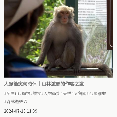
人猴衝突何時休｜山林遊憩的作客之道
阿里山
獼猴
餵食
人猴衝突
天祥
太魯閣
台灣獼猴
森林遊樂區
2024-07-13 11:39