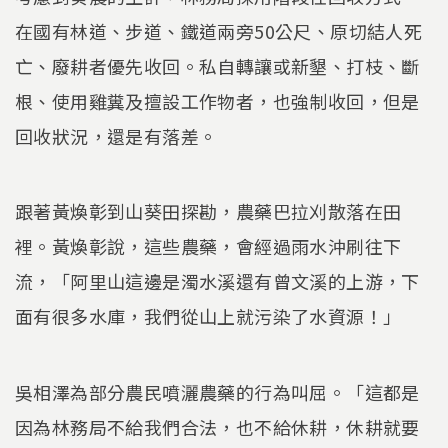
在國有林道、步道、鐵道兩旁50公尺、原切結人死
亡、廢耕者優先收回。私自轉讓或新墾、打枝、斷
根、使用雞糞及擅設工作物者，也強制收回，但是
回收狀況，還是有落差。
跟著黃煥彰到山葵田探勘，農藥巴拉刈散落在田
裡。黃煥彰說，這些農藥，會經過雨水沖刷往下
流，「阿里山這邊是濁水溪還有曾文溪的上游，下
面有很多水庫，我們從山上就污染了水資源！」
吳相澤為部分農民噴灑農藥的行為叫屈。「這都是
因為林務局不給我們合法，也不給休耕，休耕就要