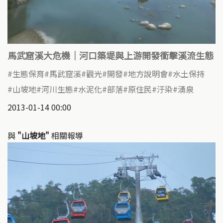
馬武窟溪大危機｜河口築堤與上游開發衝擊溪流生態
生態保育
馬武窟溪
觀光
開發
地方說明會
水土保持
山坡地
河川生態
水泥化
部落
原住民
汙染
湧泉
2013-01-14 00:00
與
"山坡地"
相關報導