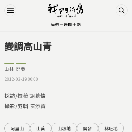
Jump to Main content
Jump to Navigation
每週一晚間十點
變調高山青
您在這裡
山林
開發
2012-03-19 00:00
採訪/撰稿 胡慕情
攝影/剪輯 陳添寶
阿里山
山葵
山坡地
開發
林班地