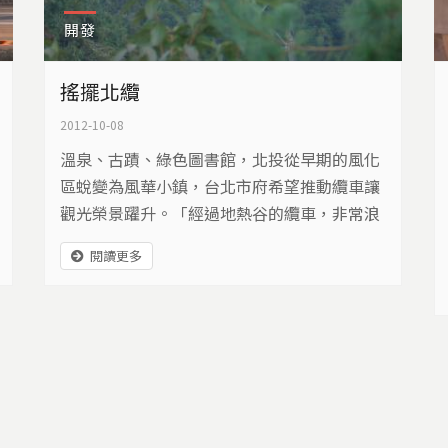
開發
搖擺北纜
2012-10-08
溫泉、古蹟、綠色圖書館，北投從早期的風化
區蛻變為風華小鎮，台北市府希望推動纜車讓
觀光榮景躍升。「經過地熱谷的纜車，非常浪
漫，但是當鏽蝕發生的時候，這根本就是驚悚
閱讀更多
劇！」台北市八投里仁協會理事長戴秀芬擔憂
的說。在居民眼裡，北纜恐怕不會為北投加
分。北纜沿線地質特殊，一個沒有穩固基礎的
纜車，會是北投的希望嗎？