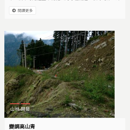
冷的空氣，經常灰灰濛濛的… 遇到這種情況，有時想
閱讀更多
咳嗽、呼吸有點不順、眼睛微微刺痛，感覺空氣中似乎
有，看不見的什麼…
山林
開發
變調高山青