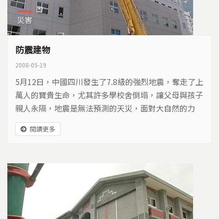
災害
防震建物
2008-05-19
5月12日，中國四川發生了7.8級的強烈地震，奪走了上
萬人的寶貴生命，尤其許多學校舍倒塌，讓父母與孩子
親人永隔，地震是無法預測的天災，面對大自然的力
量，我們無力抵擋，但是有沒有辦法將傷害的風險降到
閱讀更多
最低呢？從過去地震的傷痛中，許多建築師和工程師，
開始重視建築物防震安全的問題，畢竟一棟好的建築，
是人們最安心的屏障，之前我們的島節目，曾經製作防
震建築以及防震學校的相關報導，這一次特別重新整理
播出，希望再次深入的探討，建築物防震的技術與概
念。