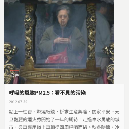
公害
呼吸的風險PM2.5：看不見的污染
2012-07-30
點上一柱香、燃燒紙錢，祈求生意興隆、閤家平安。元
旦豔麗的煙火秀開始了一年的期待。走過車水馬龍的城
市，公車專用道上車輛從四周呼嘯而過。秋冬時節，冷