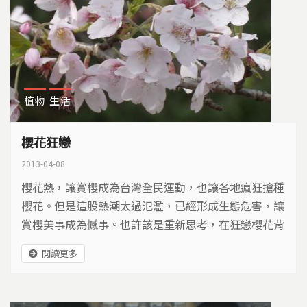
植物
生活
櫻花狂戀
2013-04-08
櫻花熱，讓賞櫻成為台灣全民運動，也讓各地瘋狂搶種
櫻花。但是這股熱潮太過氾濫，已經形成生態危害，讓
賞櫻美事成為憾事。也許該是重新思考，在狂戀櫻花背
後，一個全面性保育與文化的思考...
閱讀更多