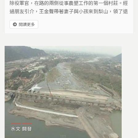
除役軍官，在路的兩側從事農墾工作的第一個村莊。經
過朋友引介，王金聲帶著妻子與小孩來到梨山，領了退
輔會給的二甲地，開始拿起鋤頭在山坡地上種下了一株
閱讀更多
株價錢如金的蘋果樹，期待更美好的生活。
水文
開發