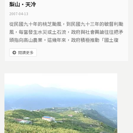
梨山‧天冷
2007-04-13
從民國九十年的桃芝颱風，到民國九十三年的敏督利颱
風，每當發生水災或土石流，政府與社會輿論往往把矛
頭指向高山農業。這幾年來，政府積極推動「國土復
育」政策，首當其衝的就是在林班地「租地造林」的農
閱讀更多
民。今年一月，上千名墾農集結台北抗議林務局的造林
政策。墾農的要求合理嗎？他們是水土保持的破壞者，
還是無辜的代罪羔羊？