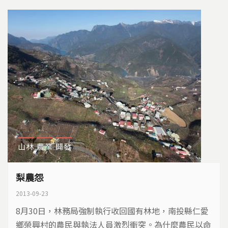
山林
農業
開發
梨農怨
2013-09-23
8月30日，林務局強制執行收回國有林地，南投縣仁愛
鄉榮興村的農民與執法人員激烈衝突。為什麼農民以命