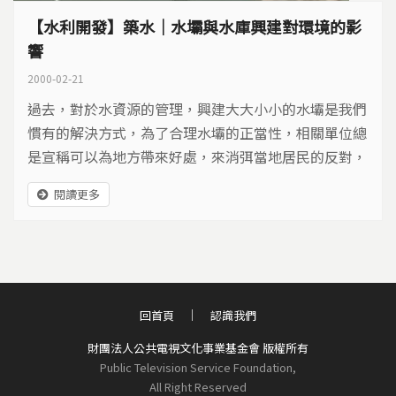
【水利開發】築水｜水壩與水庫興建對環境的影
響
2000-02-21
過去，對於水資源的管理，興建大大小小的水壩是我們
慣有的解決方式，為了合理水壩的正當性，相關單位總
是宣稱可以為地方帶來好處，來消弭當地居民的反對，
強化非當地居民對水壩的認同。然而，經過這數十年，
閱讀更多
當初的說法在住民的眼中，卻成為了謊言。
回首頁
認識我們
財團法人公共電視文化事業基金會 版權所有
Public Television Service Foundation,
All Right Reserved