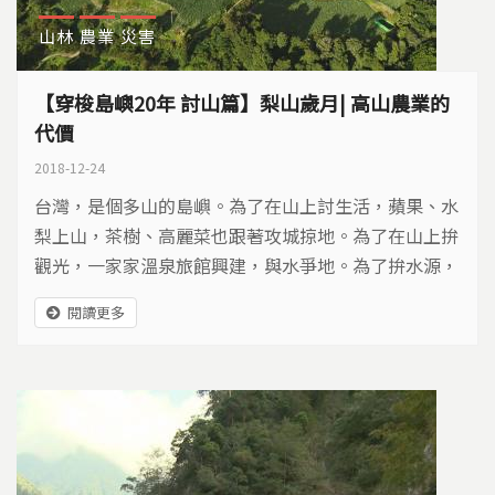
山林
農業
災害
【穿梭島嶼20年 討山篇】梨山歲月| 高山農業的
代價
2018-12-24
台灣，是個多山的島嶼。為了在山上討生活，蘋果、水
梨上山，茶樹、高麗菜也跟著攻城掠地。為了在山上拚
觀光，一家家溫泉旅館興建，與水爭地。為了拚水源，
政府開發淺山，淹沒八色鳥棲地。人與山相爭半世紀，
閱讀更多
誰輸誰贏？該如何和解？讓我們搭乘時光機，看見山林
的美麗與哀愁。