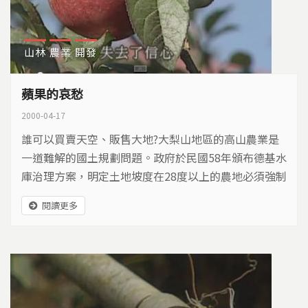
山林
農業
開發
蘋果的哀愁
2000-04-17
誰可以買賣天空、販售大地?大梨山地區的高山農業是
一道難解的國土規劃問題。政府於民國58年頒布德基水
庫治理方案，明定土地坡度在28度以上的農地必須強制
收回，時至今日，1,117公頃的超限地只收回200公
閱讀更多
頃，並數度引發執行單位與農民的對立衝突。歷史留下
的傷口依舊，受傷的土地仍然只能在時間的流逝中嘆
息。