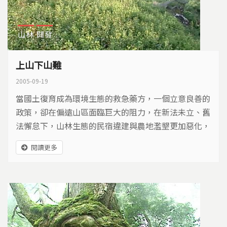
山林
開發
上山下山難
2005-09-19
當國土復育成為環境生態的救急藥方，一個立意良善的
政策，卻在偏遠山區面臨巨大的阻力，在新法未立、舊
法懈怠下，山林生態的民宿違建與農地濫墾更加惡化，
居山的民眾在天災年年來襲，面對上山家園殘破、道路
閱讀更多
難行，下山遷村無望、生活不易的情形下，徬徨的不知
未來……