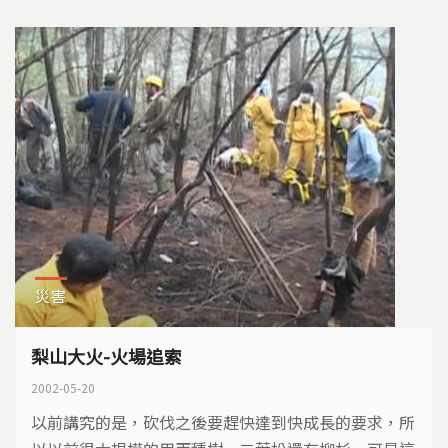
發展下，台灣森林百年來也呈現著不同面貌。 台灣的
森林占陸地面積的六成，不同海拔高度，分佈著不同的
林相樹種，...
災害
梨山大火-火場追索
2002-05-20
以前講究的是，砍伐之後要趕快達到快成長的要求，所