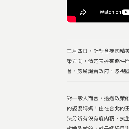
三月四日，針對含瘦肉精
策方向，清楚表達有條件
會，嚴厲譴責政府，忽視
對一般人而言，透過政策
的婆婆媽媽！住在台北的
法分辨有沒有瘦肉精、抗
說她能做的，就是透過目