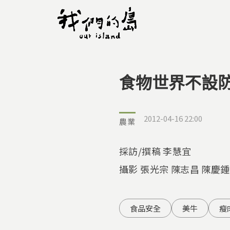
食物世界不設
您在這裡
2012-04-16 22:00
農業
採訪/撰稿 李慧宜
攝影 張光宗 陳志昌 陳慶
食品安全
美牛
瘦