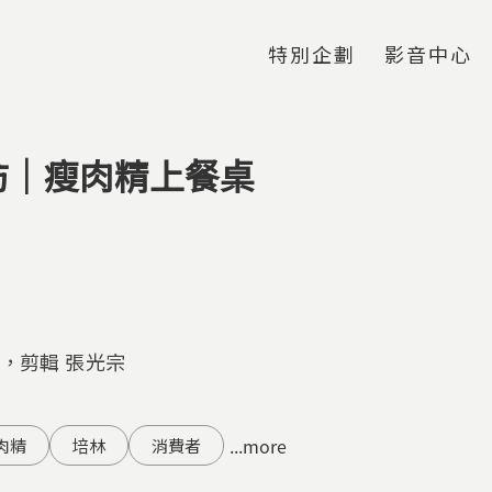
Jump to Main content
Jump to Navigation
特別企劃
影音中心
防｜瘦肉精上餐桌
鍾，剪輯 張光宗
...more
肉精
培林
消費者