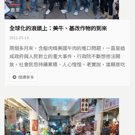
農業
全球化的浪頭上：美牛、基改作物的到來
2012-05-14
兩個多月來，含瘦肉精美國牛肉的進口問題，一直是造
成政府與人民對立的重大事件，行政院不斷想修法開
放，社會民怨持續累積、人心惶惶，老實說，誰願意吃
到含瘦肉精的肉品？不過，美牛問題不能只討論食物安
閱讀更多
全的面向，從狂牛症、三聚氫胺到瘦肉精，其實都與全
球市場的貿易自由化有關，在這股無法抵擋的潮流下，
台灣農業不能只是犧牲打，應該具有更積極的在地發
展，以下，是我們的報導。