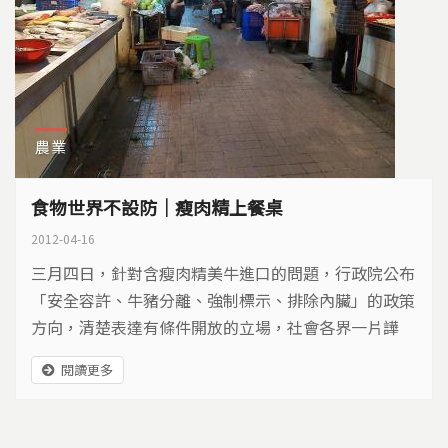
農業
食物世界不設防｜瘦肉精上餐桌
2012-04-16
三月四日，針對含瘦肉精美牛進口的問題，行政院公布
「安全容許、牛豬分離、強制標示、排除內臟」的政策
方向，清楚表達有條件開放的立場，社會各界一片譁
然！不到兩天，一百多個公民團體連署並召開記者會，
閱讀更多
嚴厲譴責政府，忽視國人的飲食安全。