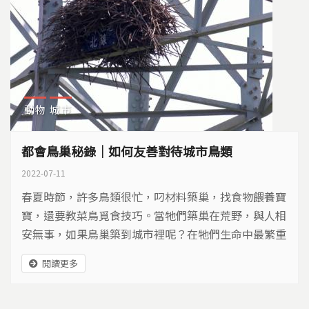
動物
城市
都會鳥巢秘錄｜如何友善對待城市鳥類
2022-07-11
春夏時節，許多鳥類很忙，叼材料築巢，找食物餵養寶
寶，還要教菜鳥覓食技巧。當牠們築巢在荒野，與人相
安無事，如果鳥巢築到城市裡呢？在牠們生命中最繁重
的育幼階段，人們該如何面對這些同住在都市裡的鳥
閱讀更多
類？