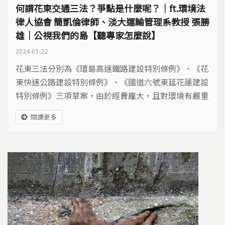
何謂花東交通三法？爭點是什麼呢？｜ft.環境法
律人協會 簡凱倫律師、淡大運輸管理系教授 張勝
雄｜公視我們的島【聽專家怎麼說】
2024-05-22
花東三法分別為《環島高速鐵路建設特別條例》、《花
東快速公路建設特別條例》、《國道六號東延花蓮建設
特別條例》三項草案，由於經費龐大，且對環境有嚴重
衝擊，而引發爭議。 花東三法來看看 草案名稱 計畫內
閱讀更多
容 經費來源 環島高速鐵路建設特別條例 為推動環島高
速鐵路建設，發展大眾運輸、平衡區域發展，促進觀光
產業、增進民眾福祉而制定。預計將台灣高鐵從宜蘭站
延伸到花蓮縣、...