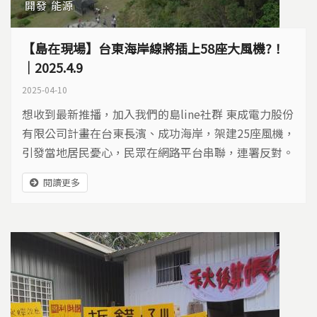
開發
能源
【島在現場】台東海岸線將插上58座大風機?！ ​
｜2025.4.9
2025-04-10
想收到最新推播，加入我們的島line社群 東成電力股份
有限公司計畫在台東長濱、成功海岸，架建25座風機，
引發當地居民憂心，民眾在網路平台串聯，連署反對。
東成電力股份有限公司計畫在台東長濱、成功海岸，架
閱讀更多
建25座風機。資料來源/東成陸域風力發電計畫環境影
響說明書 公告資料 ​4月9日台東縣議會召開「台東縣海
岸風機民意座談會」，邀請海岸沿線居民、鄉代出席，
表達地方的意見。長濱居民蕭先生表示，...