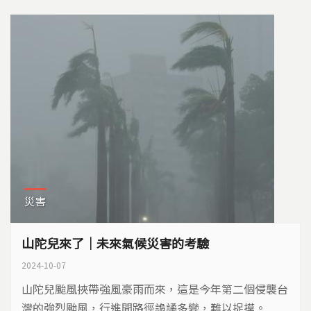
判決林金蒂敗訴。 ​ 對此結果，林金蒂表示，房屋早在民
國80幾年就建成，去年(2023)...
災害
山陀兒來了｜未來氣候災害的考驗
2024-10-07
山陀兒颱風挾帶強風豪雨而來，這是今年第二個侵襲台
灣的強烈颱風，行進間路徑詭譎多變，難以捉摸。