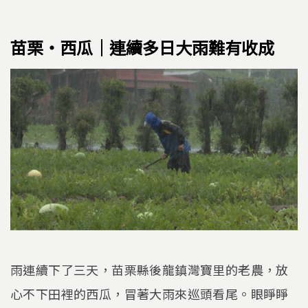
苗栗‧西瓜｜連續多日大雨難有收成
雨連續下了三天，苗栗縣後龍鎮灣寶里的老農，放
心不下田裡的西瓜，冒著大雨來巡頭看尾。眼睜睜