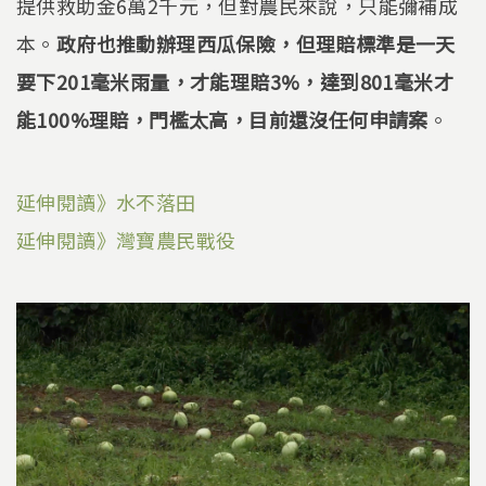
提供救助金6萬2千元，但對農民來說，只能彌補成
本。
政府也推動辦理西瓜保險，但理賠標準是一天
要下201毫米雨量，才能理賠3%，達到801毫米才
能100%理賠，門檻太高，目前還沒任何申請案
。
延伸閱讀》水不落田
延伸閱讀》灣寶農民戰役