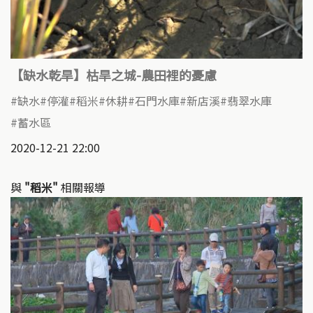
【缺水乾旱】枯旱之城-農田裡的憂慮
缺水
停灌
稻米
休耕
石門水庫
新店溪
翡翠水庫
蓄水區
2020-12-21 22:00
與
"稻米"
相關報導