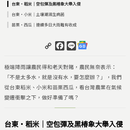
台東‧稻米｜空包彈及黑椿象大舉入侵
台東‧小米｜土壤潮濕生病菌
苗栗‧西瓜｜連續多日大雨難有收成
C
F
Li
o
a
n
p
c
e
極端降雨讓農民得和老天對賭，農民無奈表示：
y
e
「不是太多水，就是沒有水，要怎麼辦？」，我們
Li
b
從台東稻米、小米和苗栗西瓜，看台灣農業在氣候
n
o
k
o
變遷衝擊之下，做好準備了嗎？
k
台東‧稻米｜空包彈及黑椿象大舉入侵