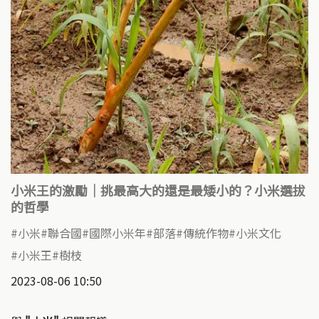
小米王的激勵｜挑最高大的還是最矮小的？小米選拔
的哲學
小米
聯合國
國際小米年
部落
傳統作物
小米文化
小米王
樹枝
2023-08-06 10:50