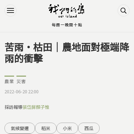
Jump to Main content
Jump to Navigation
每週一晚間十點
苦雨‧枯田｜農地面對極端降
您在這裡
雨的衝擊
農業
災害
2022-06-20 22:00
採訪報導
張岱屏
顏子惟
氣候變遷
稻米
小米
西瓜