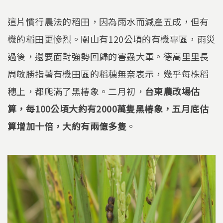
這片慣行農法的稻田，因為雨水而減產五成，但有
機的稻田更慘烈。關山有120公頃的有機專區，雨災
過後，還要面對強勢回歸的害蟲大軍。德高里里長
周敏勝指著有機田區的稻穗無奈表示，幾乎每株稻
穗上，都爬滿了黑椿象。二月初，
台東農改場估
算，每100公頃大約有2000萬隻黑椿象，五月底估
算增加十倍，大約有兩億多隻
。