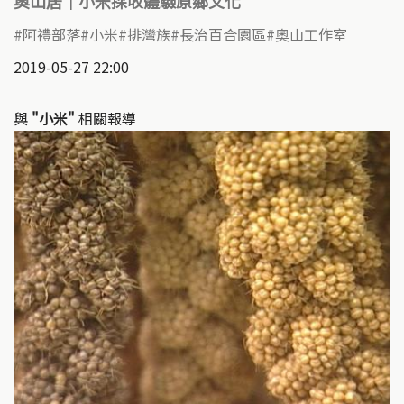
奧山居｜小米採收體驗原鄉文化
阿禮部落
小米
排灣族
長治百合園區
奧山工作室
2019-05-27 22:00
與
"小米"
相關報導