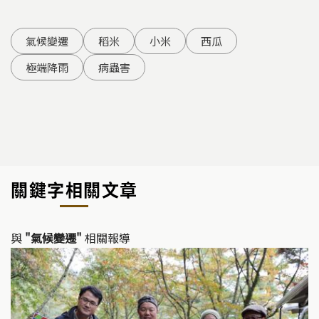
氣候變遷
稻米
小米
西瓜
極端降雨
病蟲害
關鍵字相關文章
與
"氣候變遷"
相關報導