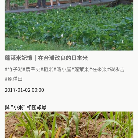
蓬萊米記憶｜在台灣改良的日本米
竹子湖
農業史
稻米
磯小屋
蓬萊米
在來米
磯永吉
原種田
2017-01-02 00:00
與
"小米"
相關報導