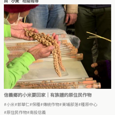
與
"小米"
相關報導
信義鄉的小米要回家｜有族譜的原住民作物
小米
郭華仁
保種
傳統作物
東埔部落
種原中心
原住民作物
南投信義