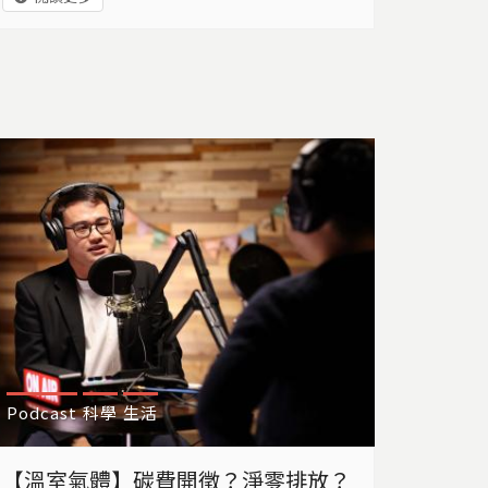
公所前的馬路，也成了滾滾洪流。
Podcast
科學
生活
【溫室氣體】碳費開徵？淨零排放？