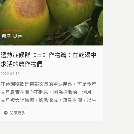
農業
災害
過熱症候群《三》作物篇：在乾渴中
求活的農作物們
2022-09-19
花蓮瑞穗鄉是東部文旦的重要產區，可是今年
文旦農實在開心不起來，因為採收前一個月，
文旦被太陽曬傷，影響收成。無獨有偶，以生
產蜜香紅茶聞名的花蓮舞鶴台地，也因為乾旱
閱讀更多
和高溫，導致茶樹嚴重受損。面對越來越頻繁
的熱傷害威脅，農民該如何備戰呢？