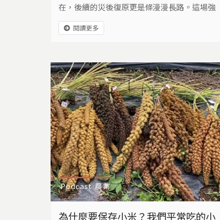
在，後續的災後復原更是條漫漫長路。這場強
風同時也掀開了，西南沿海地區的防災應變
閱讀更多
上，鮮少被關注到的「風」災議題。
Podcast
農業
為什麼要保存小米？我們平常吃的小