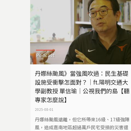
Podcast
丹娜絲颱風》當強風吹過：民生基礎
設施受衝擊怎面對？｜ft.陽明交通大
學副教授 單信瑜｜公視我們的島【聽
專家怎麼說】
2025-08-01
丹娜絲颱風遠離，但它所帶來16級、17級強陣
風，造成嘉南地區超過萬戶民宅受損的災害還