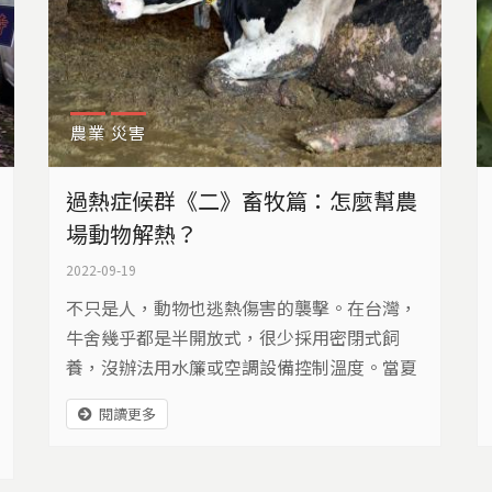
農業
災害
過熱症候群《二》畜牧篇：怎麼幫農
場動物解熱？
2022-09-19
不只是人，動物也逃熱傷害的襲擊。在台灣，
牛舍幾乎都是半開放式，很少採用密閉式飼
養，沒辦法用水簾或空調設備控制溫度。當夏
天越來越熱、越來越長，畜牧業該如何面對過
閱讀更多
熱的考驗呢？