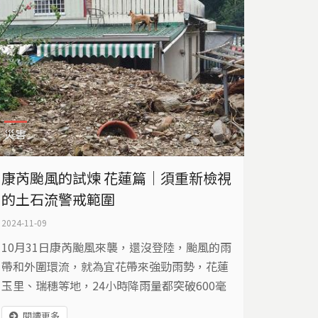
災害
康芮颱風的試煉 花蓮篇｜須重新檢視
的土石流警戒範圍
2024-11-09
10月31日康芮颱風來襲，還沒登陸，颱風的雨
帶和外圍環流，就為宜花帶來強勁雨勢，花蓮
玉里、瑞穗等地，24小時降雨量都突破600毫
米。玉里鄉、卓溪鄉多處爆發土石流，卓溪鄉
閱讀更多