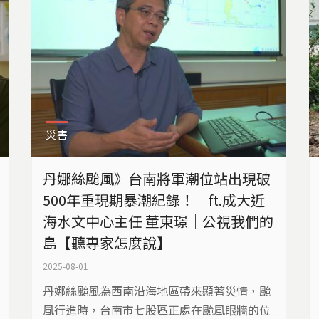
災害
丹娜絲颱風》台南將軍潮位站出現破
500年重現期暴潮紀錄！｜ft.成大近
海水文中心主任 董東璟｜公視我們的
島【聽專家怎麼說】
2025-08-01
丹娜絲颱風為西南沿海地區帶來顯著災情，颱
風行進時，台南市七股區正處在颱風眼牆的位