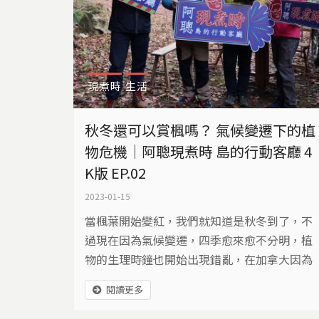
現煮時
生活
秋冬還可以賞楓嗎？ 氣候變遷下的植
物危機｜阿聰現煮時 島的行動客廳 4
K版 EP.02
2023-01-15
當楓葉開始變紅，我們就知道是秋冬到了，不
過現在因為氣候變遷，四季愈來愈不分明，植
物的生理時鐘也開始出現錯亂，在加拿大因為
暖化，楓糖大量減少，而在台灣也有許多農作
閱讀更多
物，像是茶葉、甜柿等，風味與產量都受到影
響。 改變的不只氣溫，還有降雨型態，相信你