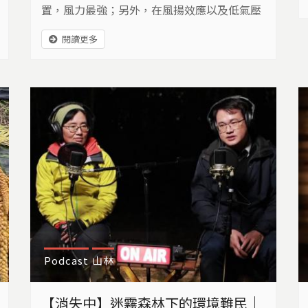
置，風力最強；另外，在風揚效應以及低氣壓
的帶動下，將軍潮位站測到1.02米的暴潮，再
閱讀更多
加上外海沙洲出現破口，海浪長驅直入，讓西
寮里發生海水倒灌高達一米以上的高度，村里
承受大水和強風雙重襲擊。
Podcast
山林
【消失中】迷霧森林下的環境難民｜