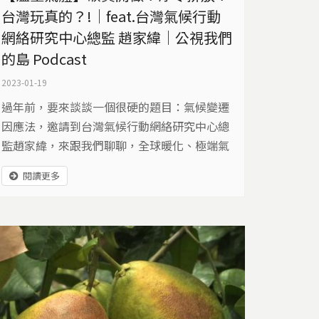
台灣玩真的？!｜feat.台灣氣候行動
網絡研究中心總監 趙家緯｜公視我們
的島 Podcast
2023-01-19
過年前，要來談談一個很硬的題目：氣候變遷
因應法，邀請到台灣氣候行動網絡研究中心總
監趙家緯，來跟我們聊聊，全球暖化、極端氣
候、碳交易、碳中和、淨零排放、碳邊境調整
閱讀更多
機制(CBAM)、碳費、碳稅…這一堆的名詞，
到底跟我們有甚麼關係呢？ 上禮拜(1月10日)
立法院三讀通過：氣候變遷因應法，這個法案
原本叫做溫室氣體減量管理法，除了改變名稱
外。最大的立法重點是2050年台灣要達成淨零
排放；...