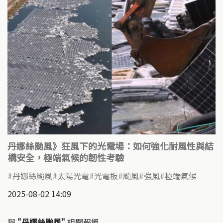
丹娜絲颱風》狂風下的光電場：如何強化耐風性與結
構安全，極端氣候的韌性考驗
丹娜絲颱風
太陽光電
光電板
颱風
強風
極端氣候
2025-08-02 14:09
與
"丹娜絲颱風"
相關報導