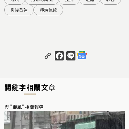
災後重建
極端氣候
C
F
Li
o
a
n
p
c
e
y
e
關鍵字相關文章
Li
b
n
o
k
o
與
"颱風"
相關報導
k