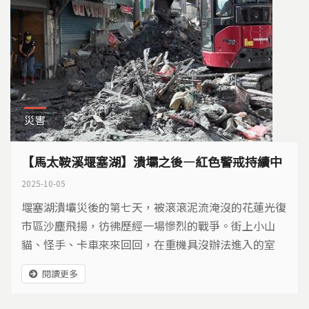
災害
【馬太鞍溪堰塞湖】潰壩之後—紅色警戒持續中
2025-10-05
堰塞湖潰壩災後的第七天，被滾滾泥流淹沒的花蓮光復
市區沙塵飛揚，彷彿歷經一場慘烈的戰爭。街上小山
貓、怪手、卡車來來回回，在重機具沒辦法進入的室
內，來自全台各地的鏟子超人，一鏟一鏟幫受災民眾清
閱讀更多
理家園，用實際行動給驚魂甫定的居民，最有力的支
持。