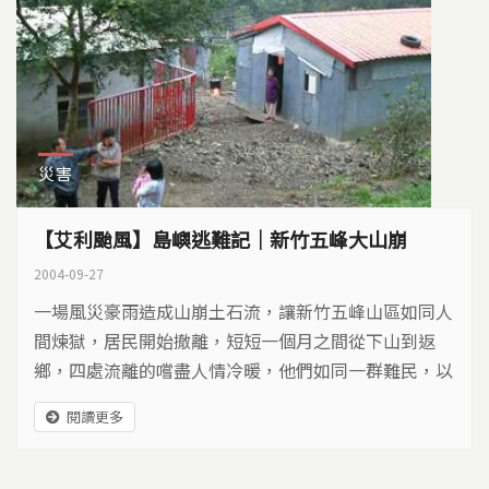
災害
【艾利颱風】島嶼逃難記｜新竹五峰大山崩
2004-09-27
一場風災豪雨造成山崩土石流，讓新竹五峰山區如同人
間煉獄，居民開始撤離，短短一個月之間從下山到返
鄉，四處流離的嚐盡人情冷暖，他們如同一群難民，以
卑微的姿態寫下悲傷的島嶼逃難記。
閱讀更多