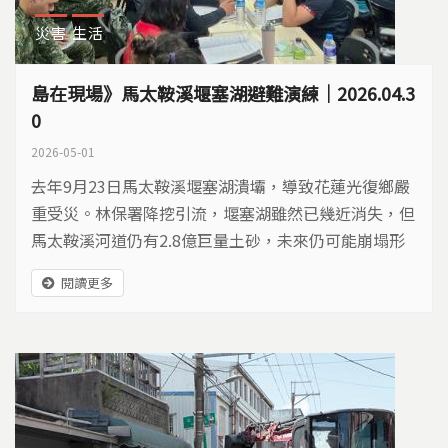
災害
生活
島在現場》馬太鞍溪堰塞湖避難演練｜2026.04.3
0
2026-05-01
去年9月23日馬太鞍溪堰塞湖潰壩，導致花蓮光復鄉嚴
重受災。林保署降挖引流，堰塞湖雖然已幾近消失，但
馬太鞍溪河道仍有2.8億巨量土砂，未來仍可能崩塌形
成新的堰塞湖。為了在汛期前做好防災準備，花蓮縣4
閱讀更多
月30日舉行「馬太鞍溪堰塞湖災害避難疏散收容演
練」，上午由林保署、水利署、軍方、花蓮縣政府以及
光復鄉、萬榮鄉、鳳林鎮三鄉鎮公所，先進行兵棋推
演，下午則進行實兵演練。