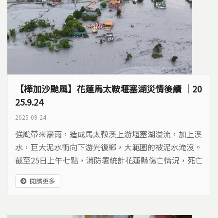
【樺加沙颱風】花蓮馬太鞍堰塞湖災情後續 ｜20
25.9.24
2025-09-24
強颱帶來豪雨，造成馬太鞍溪上游堰塞湖溢流，加上溪
水，巨大泥水衝向下游光復鄉，大範圍的被泥水淹沒。
截至25日上午七點，消防署統計花蓮縣傷亡情況，死亡
14人、31人失聯、受傷52人。許多光復鄉民聯繫不上
閱讀更多
家人，十分擔憂，紛紛在社群發起尋人消息，請求各界
協助，希望能盡速得知家人安危。 馬太鞍溪堰塞湖溢
流，大量湖水和土砂往下游沖刷釀災。空拍畫面來源/