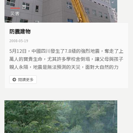
災害
防震建物
2008-05-19
5月12日，中國四川發生了7.8級的強烈地震，奪走了上
萬人的寶貴生命，尤其許多學校舍倒塌，讓父母與孩子
親人永隔，地震是無法預測的天災，面對大自然的力
量，我們無力抵擋，但是有沒有辦法將傷害的風險降到
閱讀更多
最低呢？從過去地震的傷痛中，許多建築師和工程師，
開始重視建築物防震安全的問題，畢竟一棟好的建築，
是人們最安心的屏障，之前我們的島節目，曾經製作防
震建築以及防震學校的相關報導，這一次特別重新整理
播出，希望再次深入的探討，建築物防震的技術與概
念。