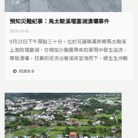
災害
預知災難紀事：馬太鞍溪堰塞湖潰壩事件
2025-10-01
9月23日下午兩點三十分，位於花蓮縣萬榮鄉馬太鞍溪
上游的堰塞湖，在樺加沙颱風帶來的豪雨中發生溢流，
導致潰壩，狂暴的泥流沿著溪床宣洩而下，硬生生沖斷
了馬太鞍溪橋，洪水越過堤防，灌入街道，吞沒民宅與
閱讀更多
聚落，宛如末日般的場景，震撼全台。從堰塞湖成形到
溢流，這場災難帶給我們哪些啟示？