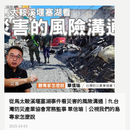
災害
從馬太鞍溪堰塞湖事件看災害的風險溝通｜ft.台
灣防災產業協會常務監事 單信瑜｜公視我們的島
專家怎麼說
2025-10-03