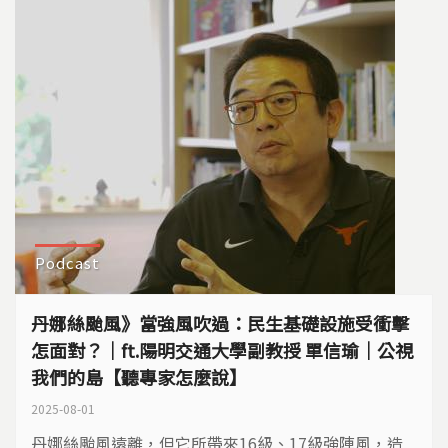
疣豬飛行中隊有限公司 氣象署依據最新氣象資料，...
Podcast
丹娜絲颱風》當強風吹過：民生基礎設施受衝擊
怎面對？｜ft.陽明交通大學副教授 單信瑜｜公視
我們的島【聽專家怎麼說】
2025-08-01
丹娜絲颱風遠離，但它所帶來16級、17級強陣風，造