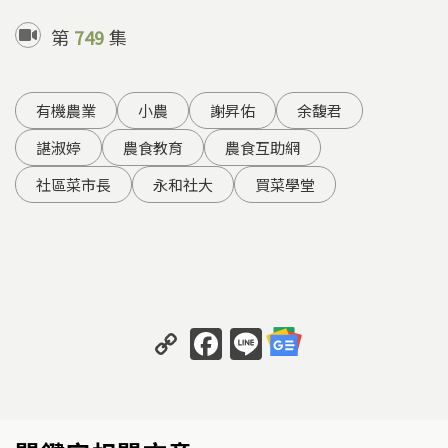
第
749
集
有機農業
小農
謝昇佑
余馥君
諶淑婷
農食教育
農食互助網
社區菜市長
永和社大
買菜學堂
C
F
Li
o
a
n
p
c
e
y
e