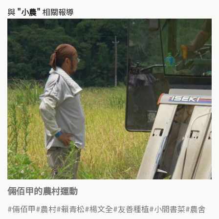
與
"小農"
相關報導
倆佰甲的農村運動
倆佰甲
農村
賴青松
楊文全
友善種植
小間書菜
農舍