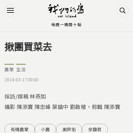
Jump to Main content
Jump to Navigation
每週一晚間十點
揪團買菜去
您在這裡
農業
生活
2014-03-17 00:00
採訪/撰稿 林燕如
攝影 陳添寶 陳忠峰 葉鎮中 劉啟稜，剪輯 陳添寶
有機農業
小農
謝昇佑
余馥君