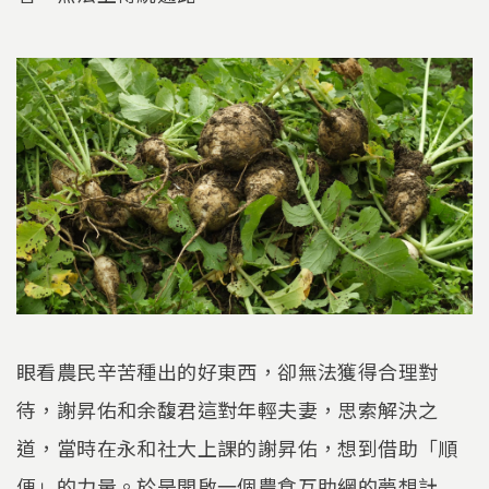
眼看農民辛苦種出的好東西，卻無法獲得合理對
待，謝昇佑和余馥君這對年輕夫妻，思索解決之
道，當時在永和社大上課的謝昇佑，想到借助「順
便」的力量。於是開啟一個農食互助網的夢想計