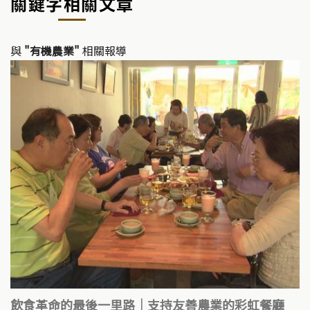
關鍵字相關文章
Li
b
n
o
k
o
與
"有機農業"
相關報導
k
飲食革命的最後一里路｜支持友善農業的彩虹餐廳