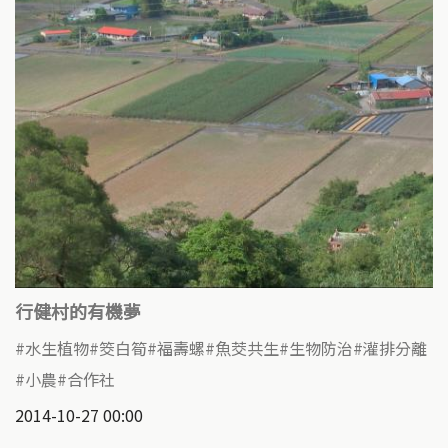
行健村的有機夢
水生植物
筊白筍
福壽螺
魚茭共生
生物防治
灌排分離
小農
合作社
2014-10-27 00:00