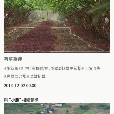
有草為伴
施新侑
紅柚
有機農業
除草劑
草生栽培
土壤流失
高雄農改場
以草制草
2013-12-02 00:00
與
"小農"
相關報導