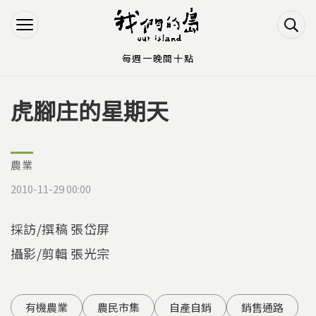
Jump to Main content
Jump to Navigation
每週一晚間十點
虎腳庄的星期天
您在這裡
農業
2010-11-29 00:00
採訪/撰稿 張岱屏
攝影/剪輯 張光宗
有機農業
農民市集
自產自銷
銷售通路