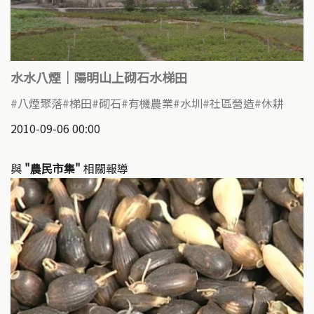
水水八煙｜陽明山上砌石水梯田
八煙聚落
梯田
砌石
有機農業
水圳
社區營造
休耕
2010-09-06 00:00
與
"農民市集"
相關報導