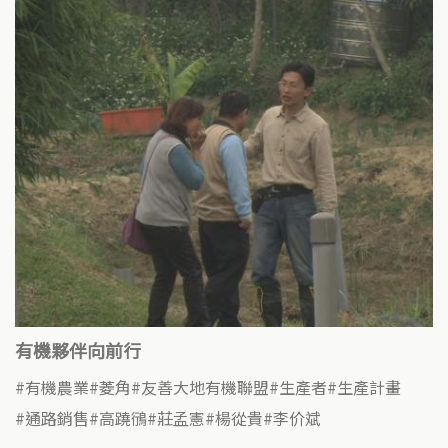
k
有機夥伴向前行
有機農業
菱角
友善大地有機聯盟
生產者
生產計畫
通路銷售
高蹺鴴
莊孟憲
楊從貴
李价斌