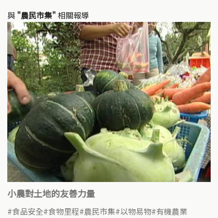
與
"農民市集"
相關報導
小農對土地的友善力量
食品安全
食物里程
農民市集
以物易物
有機農業