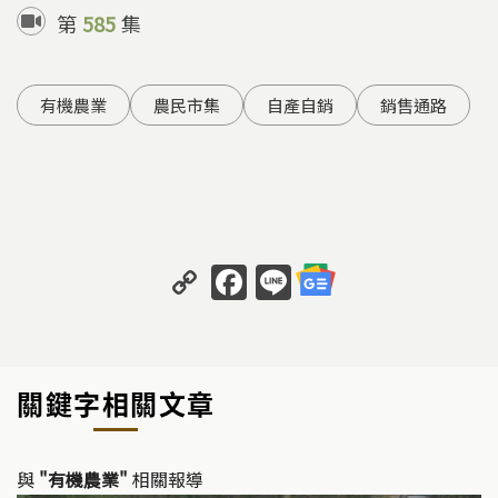
第
585
集
有機農業
農民市集
自產自銷
銷售通路
C
F
Li
o
a
n
p
c
e
y
e
關鍵字相關文章
Li
b
n
o
k
o
與
"有機農業"
相關報導