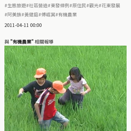
生態旅遊
社區營造
東發條例
原住民
觀光
花東發展
阿美族
黃健庭
傅崐萁
有機農業
2011-04-11 00:00
與
"有機農業"
相關報導