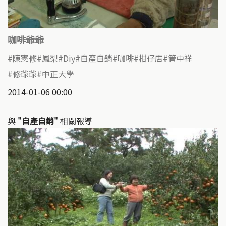
咖啡爺爺
陳憲修
鳳梨
Diy
自產自銷
咖啡
柑仔店
管中祥
修爺爺
中正大學
2014-01-06 00:00
與
"自產自銷"
相關報導