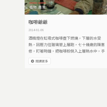
植物
農業
咖啡爺爺
2014-01-06
酒精燈在虹吸式咖啡壺下燃燒，下層的水受
熱，因壓力往玻璃管上層跑，七十幾歲的陳憲
修，盯著時鐘，把咖啡粉倒入上層熱水中，手
拿攪拌棒，輕柔按壓攪拌咖啡粉。一分鐘到！
閱讀更多
把酒精燈移開，拿起抹布包覆下層的玻璃壺降
溫，上層的咖啡慢慢流回下層。坐在椅子上悠
閒品嘗咖啡的陳憲修，手臂上還帶著務農的臂
套，「老農民與咖啡」這畫面有點衝突感，卻
又理所當然，因為修爺爺是鳳梨農民，也是咖
啡農。